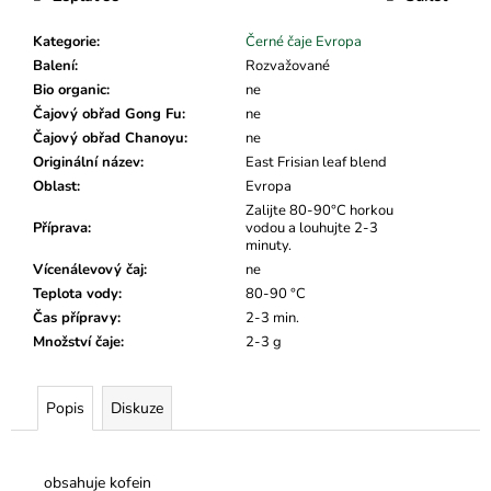
č
u
Kategorie
:
Černé čaje Evropa
j
Balení
:
Rozvažované
e
Bio organic
:
ne
m
Čajový obřad Gong Fu
:
ne
e
Čajový obřad Chanoyu
:
ne
Originální název
:
East Frisian leaf blend
Oblast
:
Evropa
Zalijte 80-90°C horkou
Příprava
:
vodou a louhujte 2-3
minuty.
Vícenálevový čaj
:
ne
Teplota vody
:
80-90 °C
Čas přípravy
:
2-3 min.
Množství čaje
:
2-3 g
Popis
Diskuze
obsahuje kofein