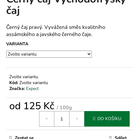
je
a
čaj
0,0
z
j
5
í
hvězdiček.
Černý čaj pravý. Vyvážená směs kvalitního
t
assámského a javského černého čaje.
?
VARIANTA
HLEDAT
Zvolte variantu
Kód:
Zvolte variantu
Značka:
Expect
D
od
125 Kč
o
/ 100g
p
Měrná
o
DO KOŠÍKU
cena:
r
u
Zeptat se
Sdílet