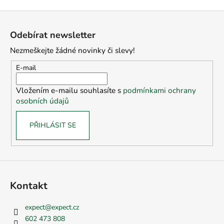
Z
á
Odebírat newsletter
p
Nezmeškejte žádné novinky či slevy!
a
t
E-mail
í
Vložením e-mailu souhlasíte s
podmínkami ochrany
osobních údajů
PŘIHLÁSIT SE
Kontakt
expect
@
expect.cz
602 473 808