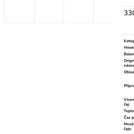
33
Měrn
cena:
Kateg
Hmot
Balen
Origi
náze
Oblas
Přípr
Vícen
čaj
:
Teplo
Čas p
Množs
čaje
: