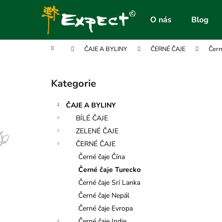
K
Přejít
na
o
O nás
Blog
obsah
Zpět
Zpět
š
do
do
í
Domů
ČAJE A BYLINY
ČERNÉ ČAJE
Čern
obchodu
obchodu
k
P
o
Kategorie
Přeskočit
s
kategorie
t
ČAJE A BYLINY
r
BÍLÉ ČAJE
a
ZELENÉ ČAJE
n
ČERNÉ ČAJE
n
Černé čaje Čína
í
Černé čaje Turecko
p
Černé čaje Srí Lanka
a
Černé čaje Nepál
n
Černé čaje Evropa
e
Černé čaje Indie