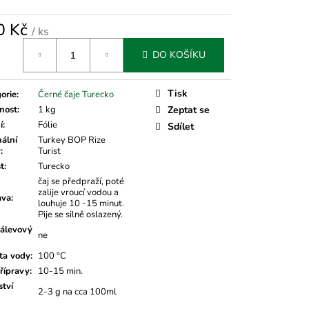
0 Kč
/ ks
á
DO KOŠÍKU
Tisk
orie
:
Černé čaje Turecko
nost
:
1 kg
Zeptat se
í
:
Fólie
Sdílet
nální
Turkey BOP Rize
v
:
Turist
t
:
Turecko
čaj se předpraží, poté
zalije vroucí vodou a
ava
:
louhuje 10 -15 minut.
Pije se silně oslazený.
álevový
ne
ta vody
:
100 °C
řípravy
:
10-15 min.
tví
2-3 g na cca 100ml