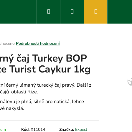
Hledat
Přihlášení
Nákupní
košík
rné
dnoceno
Podrobnosti hodnocení
ení
rný čaj Turkey BOP
tu
ze Turist Caykur 1kg
ek.
ční černý lámaný turecký čaj pravý. Další z
 čajů oblasti Rize.
nálevu je plná, silně aromatická, lehce
ě nakyslá.
dem
Kód:
X11014
Značka:
Expect