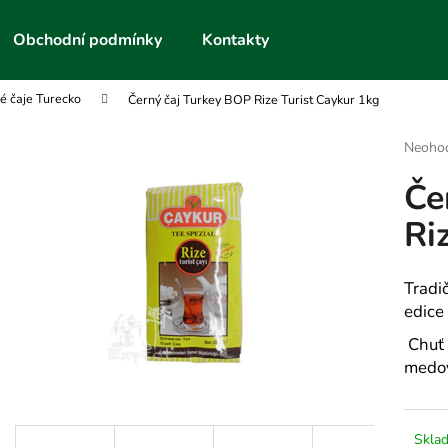
Obchodní podmínky
Kontakty
é čaje Turecko
Černý čaj Turkey BOP Rize Turist Caykur 1kg
Co potřebujete najít?
Průmě
Neoho
hodnoc
Če
produk
HLEDAT
je
Ri
0,0
z
5
Doporučujeme
hvězdič
Tradi
edice
Chuť 
medov
Skla