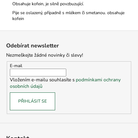
Obsahuje kofein, je silně povzbuzující.
Pije se oslazený, případně s mlékem či smetanou. obsahuje
kofein
Z
á
Odebírat newsletter
p
Nezmeškejte žádné novinky či slevy!
a
t
E-mail
í
Vložením e-mailu souhlasíte s
podmínkami ochrany
osobních údajů
PŘIHLÁSIT SE