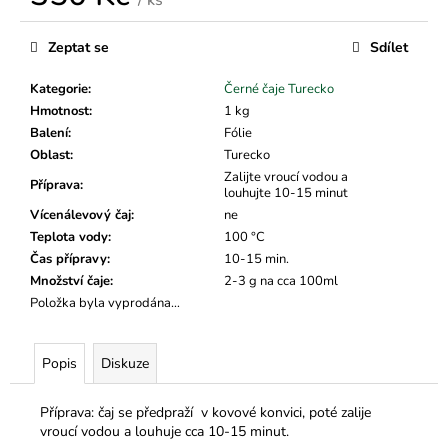
č
Měrná
u
cena:
j
Zeptat se
Sdílet
e
m
Kategorie
:
Černé čaje Turecko
e
Hmotnost
:
1 kg
Balení
:
Fólie
Oblast
:
Turecko
Zalijte vroucí vodou a
Příprava
:
louhujte 10-15 minut
Vícenálevový čaj
:
ne
Teplota vody
:
100 °C
Čas přípravy
:
10-15 min.
Množství čaje
:
2-3 g na cca 100ml
Položka byla vyprodána…
Popis
Diskuze
Příprava: čaj se předpraží v kovové konvici, poté zalije
vroucí vodou a louhuje cca 10-15 minut.