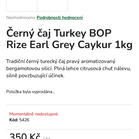
a
j
Průměrné
Neohodnoceno
Podrobnosti hodnocení
í
hodnocení
Černý čaj Turkey BOP
produktu
t
je
?
Rize Earl Grey Caykur 1kg
0,0
z
5
hvězdiček.
Tradiční černý turecký čaj pravý aromatizovaný
bergamotovou silicí. Plná lehce citrusová chuť nálevu,
HLEDAT
silně povzbuzující účinek.
Položka byla vyprodána…
D
o
p
Momentálně nedostupné
o
Kód:
5426
r
u
350 Kč
/ ks