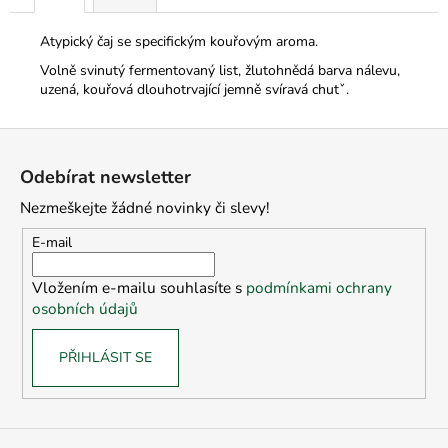
Atypický čaj se specifickým kouřovým aroma.
Volně svinutý fermentovaný list, žlutohnědá barva nálevu,
uzená, kouřová dlouhotrvající jemně svíravá chutˇ.
Z
á
Odebírat newsletter
p
Nezmeškejte žádné novinky či slevy!
a
t
E-mail
í
Vložením e-mailu souhlasíte s
podmínkami ochrany
osobních údajů
PŘIHLÁSIT SE