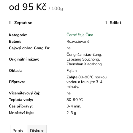
č
od
95 Kč
u
/ 100g
j
Měrná
e
cena:
Zeptat se
Sdílet
m
e
Kategorie
:
Černé čaje Čína
Balení
:
Rozvažované
Čajový obřad Gong Fu
:
ne
Čeng-šan siao-čung,
Originální název
:
Lapsang Souchong,
Zhenshan Xiaozhong
Oblast
:
Fujian
Zalijte 80-90°C horkou
Příprava
:
vodou a louhujte 3-4
minuty.
Vícenálevový čaj
:
ne
Teplota vody
:
80-90 °C
Čas přípravy
:
3-4 min.
Množství čaje
:
2-3 g
Popis
Diskuze