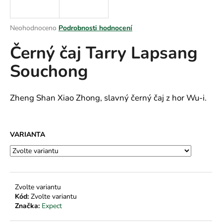
a
j
Průměrné
Neohodnoceno
Podrobnosti hodnocení
í
hodnocení
Černý čaj Tarry Lapsang
produktu
t
je
?
Souchong
0,0
z
5
hvězdiček.
Zheng Shan Xiao Zhong, slavný černý čaj z hor Wu-i.
HLEDAT
VARIANTA
D
o
p
Zvolte variantu
o
Kód:
Zvolte variantu
r
Značka:
Expect
u