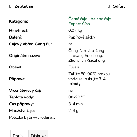
č
cena:
Zeptat se
Sdílet
u
j
Černé čaje - balené čaje
e
Kategorie
:
Expect Čína
m
Hmotnost
:
0.07 kg
e
Balení
:
Papírové sáčky
Čajový obřad Gong Fu
:
ne
Čeng-šan siao-čung,
Originální název
:
Lapsang Souchong,
Zhenshan Xiaozhong
Oblast
:
Fujian
Zalijte 80-90°C horkou
Příprava
:
vodou a louhujte 3-4
minuty.
Vícenálevový čaj
:
ne
Teplota vody
:
80-90 °C
Čas přípravy
:
3-4 min.
Množství čaje
:
2-3 g
Položka byla vyprodána…
Popis
Diskuze