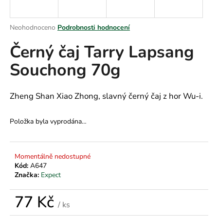
a
j
Průměrné
Neohodnoceno
Podrobnosti hodnocení
í
hodnocení
Černý čaj Tarry Lapsang
produktu
t
je
?
Souchong 70g
0,0
z
5
hvězdiček.
Zheng Shan Xiao Zhong, slavný černý čaj z hor Wu-i.
HLEDAT
Položka byla vyprodána…
D
Momentálně nedostupné
o
Kód:
A647
p
Značka:
Expect
o
r
77 Kč
/ ks
u
Měrná