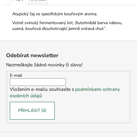
Atypický čaj se specifickým kouřovým aroma.
Volně svinutý fermentovaný list, žlutohnědá barva nálevu,
uzená, kouřová dlouhotrvající jemně svíravá chutˇ.
Z
á
Odebírat newsletter
p
Nezmeškejte žádné novinky či slevy!
a
t
E-mail
í
Vložením e-mailu souhlasíte s
podmínkami ochrany
osobních údajů
PŘIHLÁSIT SE