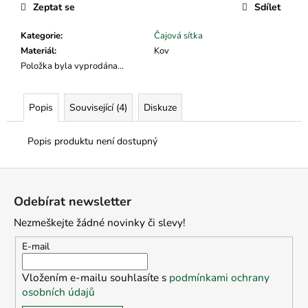
č
cena:
Zeptat se
Sdílet
u
j
Kategorie
:
Čajová sítka
e
Materiál
:
Kov
m
Položka byla vyprodána…
e
Popis
Související (4)
Diskuze
Popis produktu není dostupný
Z
á
Odebírat newsletter
p
Nezmeškejte žádné novinky či slevy!
a
t
E-mail
í
Vložením e-mailu souhlasíte s
podmínkami ochrany
osobních údajů