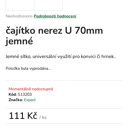
a
j
Průměrné
Neohodnoceno
Podrobnosti hodnocení
í
hodnocení
čajítko nerez U 70mm
produktu
t
je
?
jemné
0,0
z
5
hvězdiček.
Jemné sítko, universální využití pro konvici či hrnek..
HLEDAT
Položka byla vyprodána…
Momentálně nedostupné
D
Kód:
S13203
o
Značka:
Expect
p
o
111 Kč
r
/ ks
u
Měrná