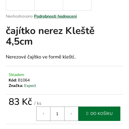
a
j
Průměrné
Neohodnoceno
Podrobnosti hodnocení
í
hodnocení
čajítko nerez Kleště
produktu
t
je
?
4,5cm
0,0
z
5
hvězdiček.
Nerezové čajítko ve formě kleští..
HLEDAT
Skladem
Kód:
B1064
Značka:
Expect
D
o
83 Kč
/ ks
p
Měrná
o
DO KOŠÍKU
cena:
r
u