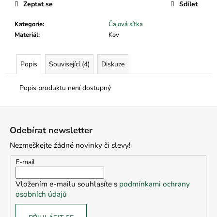
č
Zeptat se
Sdílet
u
j
Kategorie
:
Čajová sítka
e
Materiál
:
Kov
m
e
Popis
Související (4)
Diskuze
Popis produktu není dostupný
Z
á
Odebírat newsletter
p
Nezmeškejte žádné novinky či slevy!
a
t
E-mail
í
Vložením e-mailu souhlasíte s
podmínkami ochrany
osobních údajů