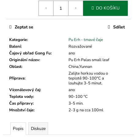
č
Měrná
u
DO KOŠÍKU
cena:
j
e
m
Zeptat se
Sdílet
e
Kategorie
:
Pu Erh - tmavé čaje
Balení
:
Rozvažované
Čajový obřad Gong Fu
:
ano
Originální název
:
Pu Erh Palas small leaf
Oblast
:
China,Yunnan
Zalijte horkou vodou o
Příprava
:
teplotě 90-100°C a
louhujte 3-5 minut.
Vícenálevový čaj
:
ano
Teplota vody
:
90-100 °C
Čas přípravy
:
3-5 min.
Množství čaje
:
2-3 g na cca 100ml
Popis
Diskuze