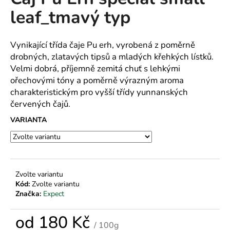
je
a
leaf_tmavý typ
0,0
z
j
5
í
hvězdiček.
Vynikající třída čaje Pu erh, vyrobená z poměrně
t
drobných, zlatavých tipsů a mladých křehkých lístků.
?
Velmi dobrá, příjemně zemitá chuť s lehkými
ořechovými tóny a poměrně výrazným aroma
charakteristickým pro vyšší třídy yunnanských
červených čajů.
HLEDAT
VARIANTA
D
o
Zvolte variantu
Kód:
Zvolte variantu
p
Značka:
Expect
o
r
od
180 Kč
u
/ 100g