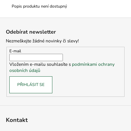
Popis produktu není dostupný
Z
á
Odebírat newsletter
p
Nezmeškejte žádné novinky či slevy!
a
t
E-mail
í
Vložením e-mailu souhlasíte s
podmínkami ochrany
osobních údajů
PŘIHLÁSIT SE
Kontakt