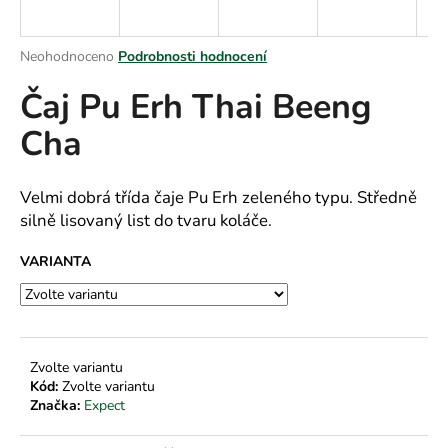
a
j
Průměrné
Neohodnoceno
Podrobnosti hodnocení
í
hodnocení
Čaj Pu Erh Thai Beeng
produktu
t
je
?
Cha
0,0
z
5
hvězdiček.
Velmi dobrá třída čaje Pu Erh zeleného typu. Středně
silně lisovaný list do tvaru koláče.
HLEDAT
VARIANTA
D
o
p
Zvolte variantu
o
Kód:
Zvolte variantu
r
Značka:
Expect
u