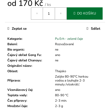
č
od
170 Kč
/ ks
u
Měrná
j
DO KOŠÍKU
cena:
e
m
e
Zeptat se
Sdílet
Kategorie
:
Pu Erh - zelené čaje
Balení
:
Rozvažované
Bio organic
:
ne
Čajový obřad Gong Fu
:
ano
Čajový obřad Chanoyu
:
ne
Originální název
:
Oblast
:
Thajsko
Zalijte 80-90°C horkou
Příprava
:
vodou a louhujte 2-3
minuty /vícekrát/.
Vícenálevový čaj
:
ano
Teplota vody
:
80-90 °C
Čas přípravy
:
2-3 min.
Množství čaje
:
2-3 g