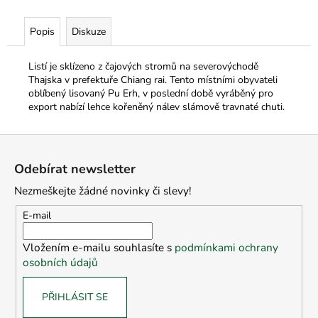
Popis
Diskuze
Listí je sklízeno z čajových stromů na severovýchodě
Thajska v prefektuře Chiang rai. Tento místními obyvateli
oblíbený lisovaný Pu Erh, v poslední době vyráběný pro
export nabízí lehce kořeněný nálev slámově travnaté chuti.
Z
á
Odebírat newsletter
p
Nezmeškejte žádné novinky či slevy!
a
t
E-mail
í
Vložením e-mailu souhlasíte s
podmínkami ochrany
osobních údajů
PŘIHLÁSIT SE