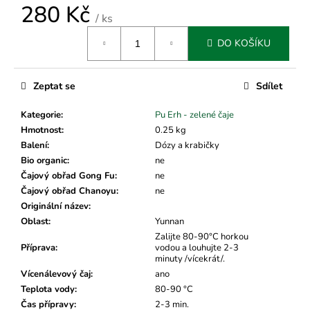
č
280 Kč
u
/ ks
j
Měrná
DO KOŠÍKU
e
cena:
m
e
Zeptat se
Sdílet
Kategorie
:
Pu Erh - zelené čaje
Hmotnost
:
0.25 kg
Balení
:
Dózy a krabičky
Bio organic
:
ne
Čajový obřad Gong Fu
:
ne
Čajový obřad Chanoyu
:
ne
Originální název
:
Oblast
:
Yunnan
Zalijte 80-90°C horkou
Příprava
:
vodou a louhujte 2-3
minuty /vícekrát/.
Vícenálevový čaj
:
ano
Teplota vody
:
80-90 °C
Čas přípravy
:
2-3 min.