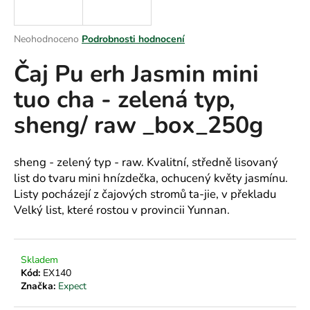
a
j
Průměrné
Neohodnoceno
Podrobnosti hodnocení
í
hodnocení
Čaj Pu erh Jasmin mini
produktu
t
je
?
tuo cha - zelená typ,
0,0
z
sheng/ raw _box_250g
5
hvězdiček.
HLEDAT
sheng - zelený typ - raw.
Kvalitní, středně lisovaný
list do tvaru mini hnízdečka, ochucený květy jasmínu.
Listy pocházejí z čajových stromů ta-jie, v překladu
Velký list, které rostou v provincii Yunnan.
D
o
p
Skladem
o
Kód:
EX140
r
Značka:
Expect
u