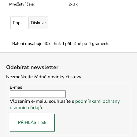
Množství čaje
:
2-3 g
Popis
Diskuze
Balení obsahuje 40ks hnízd přibližně po 4 gramech.
Z
á
Odebírat newsletter
p
Nezmeškejte žádné novinky či slevy!
a
t
E-mail
í
Vložením e-mailu souhlasíte s
podmínkami ochrany
osobních údajů
PŘIHLÁSIT SE