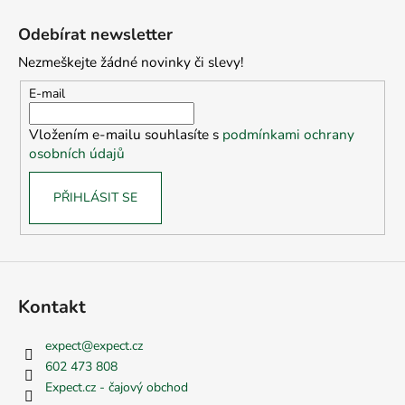
Z
á
Odebírat newsletter
p
Nezmeškejte žádné novinky či slevy!
a
t
E-mail
í
Vložením e-mailu souhlasíte s
podmínkami ochrany
osobních údajů
PŘIHLÁSIT SE
Kontakt
expect
@
expect.cz
602 473 808
Expect.cz - čajový obchod