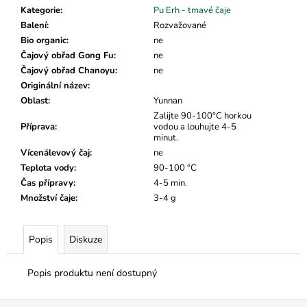
č
Kategorie
:
Pu Erh - tmavé čaje
u
Balení
:
Rozvažované
j
Bio organic
:
ne
e
Čajový obřad Gong Fu
:
ne
m
Čajový obřad Chanoyu
:
ne
e
Originální název
:
Oblast
:
Yunnan
Zalijte 90-100°C horkou
Příprava
:
vodou a louhujte 4-5
minut.
Vícenálevový čaj
:
ne
Teplota vody
:
90-100 °C
Čas přípravy
:
4-5 min.
Množství čaje
:
3-4 g
Popis
Diskuze
Popis produktu není dostupný