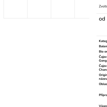
Zvolt
od
Měrn
cena:
Kateg
Balen
Bio o
Čajov
Gong
Čajov
Chan
Origi
náze
Oblas
Přípr
Vícen