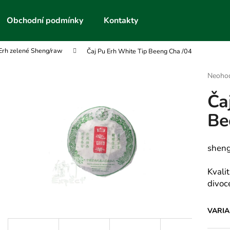
Obchodní podmínky
Kontakty
Erh zelené Sheng/raw
Čaj Pu Erh White Tip Beeng Cha /04
Co potřebujete najít?
Průmě
Neoho
hodnoc
Ča
produk
HLEDAT
je
Be
0,0
z
5
Doporučujeme
hvězdič
sheng
Kvalit
divoce
VARI