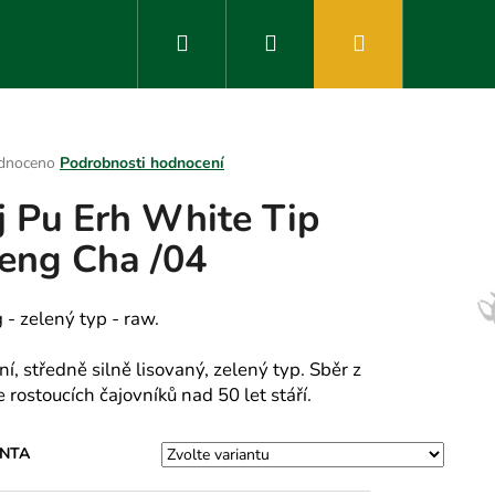
Hledat
Přihlášení
Nákupní
košík
rné
dnoceno
Podrobnosti hodnocení
ení
j Pu Erh White Tip
tu
eng Cha /04
ek.
 - zelený typ - raw.
ní, středně silně lisovaný, zelený typ. Sběr z
 rostoucích čajovníků nad 50 let stáří.
ANTA