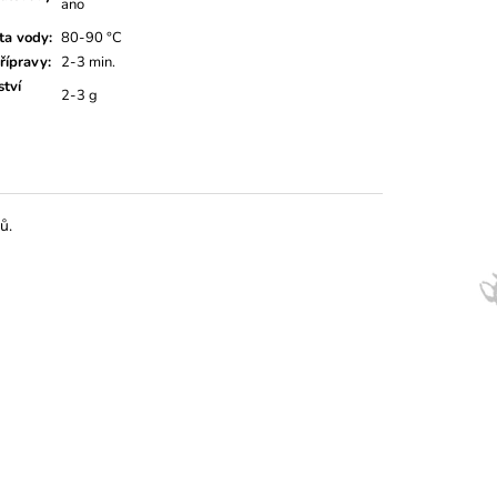
ano
ta vody
:
80-90 °C
řípravy
:
2-3 min.
tví
2-3 g
ů.