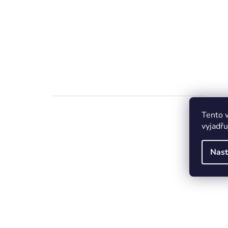
Tento 
vyjadřu
Nast