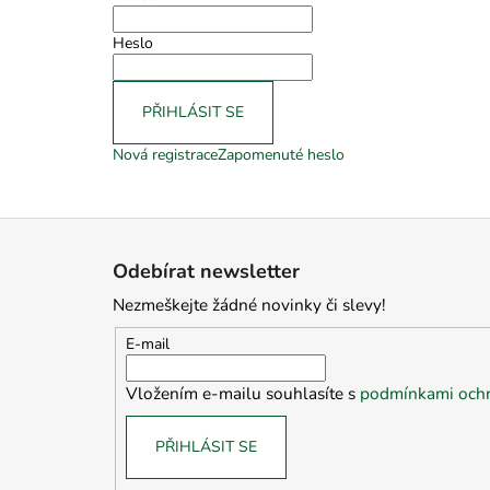
Heslo
PŘIHLÁSIT SE
Nová registrace
Zapomenuté heslo
Z
á
Odebírat newsletter
p
Nezmeškejte žádné novinky či slevy!
a
t
E-mail
í
Vložením e-mailu souhlasíte s
podmínkami ochr
PŘIHLÁSIT SE