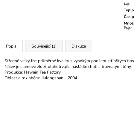
čaj
:
Teplo
Čas p
Množs
čaje
:
Popis
Související (1)
Diskuze
Středně velký list průměrné kvality s vysokým podílem stříbřitých tips
Nálev je slámově žlutý, dluhotrvající nasládlé chuti s travnatými tóny.
Produkce: Hawain Tea Factory
Oblast a rok sběru: Jiulongshan - 2004