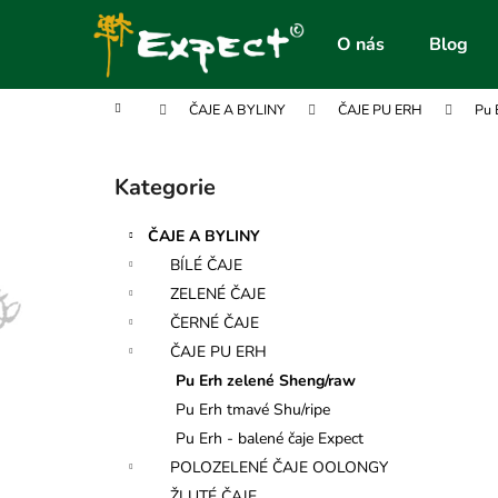
K
Přejít
na
o
O nás
Blog
obsah
Zpět
Zpět
š
do
do
í
Domů
ČAJE A BYLINY
ČAJE PU ERH
Pu 
obchodu
obchodu
k
P
o
Kategorie
Přeskočit
s
kategorie
t
ČAJE A BYLINY
r
BÍLÉ ČAJE
a
ZELENÉ ČAJE
n
ČERNÉ ČAJE
n
ČAJE PU ERH
í
Pu Erh zelené Sheng/raw
p
Pu Erh tmavé Shu/ripe
a
Pu Erh - balené čaje Expect
n
POLOZELENÉ ČAJE OOLONGY
e
ŽLUTÉ ČAJE