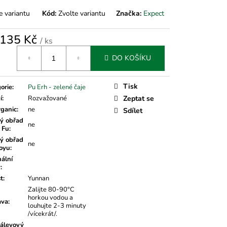
e variantu
Kód:
Zvolte variantu
Značka:
Expect
135 Kč
/ ks
á
DO KOŠÍKU
Tisk
orie
:
Pu Erh - zelené čaje
í
:
Rozvažované
Zeptat se
rganic
:
ne
Sdílet
ý obřad
ne
 Fu
:
ý obřad
ne
oyu
:
nální
v
:
t
:
Yunnan
Zalijte 80-90°C
horkou vodou a
ava
:
louhujte 2-3 minuty
/vícekrát/.
álevový