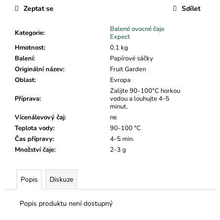
č
Zeptat se
Sdílet
u
j
Balené ovocné čaje
e
Kategorie
:
Expect
m
Hmotnost
:
0.1 kg
e
Balení
:
Papírové sáčky
Originální název
:
Fruit Garden
Oblast
:
Evropa
Zalijte 90-100°C horkou
Příprava
:
vodou a louhujte 4-5
minut.
Vícenálevový čaj
:
ne
Teplota vody
:
90-100 °C
Čas přípravy
:
4-5 min.
Množství čaje
:
2-3 g
Popis
Diskuze
Popis produktu není dostupný