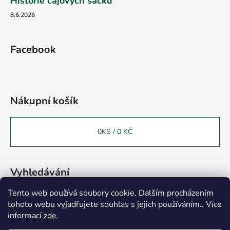
Historie čajových sáčků
8.6.2026
Facebook
Nákupní košík
0
KS /
0 KČ
Vyhledávání
Tento web používá soubory cookie. Dalším procházením
tohoto webu vyjadřujete souhlas s jejich používáním.. Více
HLEDAT
Vážení zákazníci, chtěli bychom Vás informovat o otevření
informací
zde
.
provozovny v Turnově 51101 na adrese 28.října č.p.816.
Provozovnu (sklad-prodejnu) v Hořicích jsme již k 30.4.2025