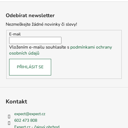
Z
á
Odebírat newsletter
p
Nezmeškejte žádné novinky či slevy!
a
t
E-mail
í
Vložením e-mailu souhlasíte s
podmínkami ochrany
osobních údajů
PŘIHLÁSIT SE
Kontakt
expect
@
expect.cz
602 473 808
Expect.cz - čajový obchod