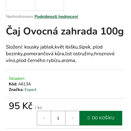
a
j
Průměrné
Neohodnoceno
Podrobnosti hodnocení
í
hodnocení
Čaj Ovocná zahrada 100g
produktu
t
je
?
0,0
z
Složení: kousky jablek,květ ibišku,šípek, plod
5
bezinky,pomerančová kůra,list ostružiny,hroznové
hvězdiček.
víno,plod černého rybízu,aroma..
HLEDAT
Skladem
Kód:
A613A
Značka:
Expect
D
o
95 Kč
p
/ ks
o
Měrná
r
DO KOŠÍKU
cena:
u