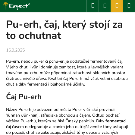
K
Přejít
Hledat
Nákup
M
Přihlášení
na
o
obsah
Zpět
Zpět
košík
š
Pu-erh, čaj, který stojí za
í
C
to ochutnat
k
o
p
16.9.2025
o
Pu-erh, neboli pu-er či pchu-er, je dodatečně fermentovaný čaj.
t
V jeho chuti i vůni dominuje zemitost, která u levnějších variant
ř
tmavého pu-erhu může připomínat zatuchlost sklepních prostor
e
či ztrouchnivělé dřeva. Kvalitní čaj Pu-erh má však velmi osobitou
chuť a díky fermentaci i blahodárné účinky.
b
u
Čaj Pu-erh
j
e
Název Pu-erh je odvozen od města Pu'er v čínské provincii
Yunnan (Jün-nan), střediska obchodu s čajem. Odtud pochází
t
většina Pu-erhů, kterým se říká Čínský penicilin. Díky
fermentaci
e
čaj časem nedegraduje a zráním jeho ostřejší zemité tóny ustupují
do pozadí, chuť se zakulacuje, získává tóny ovoce a vzácných
n