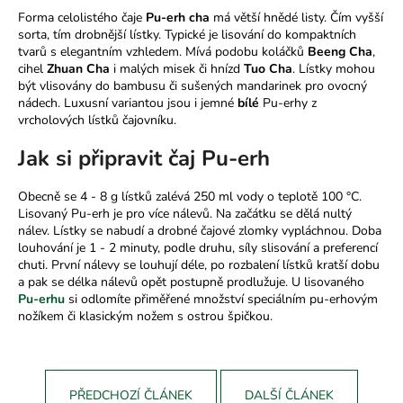
č
Forma celolistého čaje
Pu-erh cha
má větší hnědé listy. Čím vyšší
u
sorta, tím drobnější lístky. Typické je lisování do kompaktních
j
tvarů s elegantním vzhledem. Mívá podobu koláčků
Beeng Cha
,
e
cihel
Zhuan Cha
i malých misek či hnízd
Tuo Cha
. Lístky mohou
m
být vlisovány do bambusu či sušených mandarinek pro ovocný
e
nádech. Luxusní variantou jsou i jemné
bílé
Pu-erhy z
vrcholových lístků čajovníku.
Jak si připravit čaj Pu-erh
Obecně se 4 - 8 g lístků zalévá 250 ml vody o teplotě 100 °C.
Lisovaný Pu-erh je pro více nálevů. Na začátku se dělá nultý
nálev. Lístky se nabudí a drobné čajové zlomky vypláchnou. Doba
louhování je 1 - 2 minuty, podle druhu, síly slisování a preferencí
chuti. První nálevy se louhují déle, po rozbalení lístků kratší dobu
a pak se délka nálevů opět postupně prodlužuje. U lisovaného
Pu-erhu
si odlomíte přiměřené množství speciálním pu-erhovým
nožíkem či klasickým nožem s ostrou špičkou.
PŘEDCHOZÍ ČLÁNEK
DALŠÍ ČLÁNEK