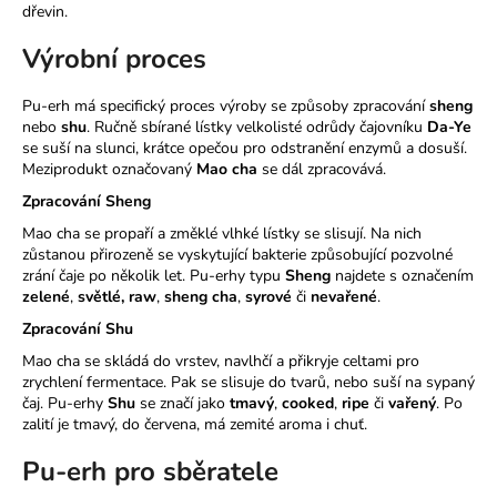
dřevin.
a
j
Výrobní proces
í
Pu-erh má specifický proces výroby se způsoby zpracování
sheng
t
nebo
shu
. Ručně sbírané lístky velkolisté odrůdy čajovníku
Da-Ye
?
se suší na slunci, krátce opečou pro odstranění enzymů a dosuší.
Meziprodukt označovaný
Mao cha
se dál zpracovává.
Zpracování Sheng
Mao cha se propaří a změklé vlhké lístky se slisují. Na nich
zůstanou přirozeně se vyskytující bakterie způsobující pozvolné
HLEDAT
zrání čaje po několik let. Pu-erhy typu
Sheng
najdete s označením
zelené
,
světlé,
raw
,
sheng cha
,
syrové
či
nevařené
.
Zpracování Shu
D
Mao cha se skládá do vrstev, navlhčí a přikryje celtami pro
o
zrychlení fermentace. Pak se slisuje do tvarů, nebo suší na sypaný
p
čaj. Pu-erhy
Shu
se značí jako
tmavý
,
cooked
,
ripe
či
vařený
. Po
o
zalití je tmavý, do červena, má zemité aroma i chuť.
r
Pu-erh pro sběratele
u