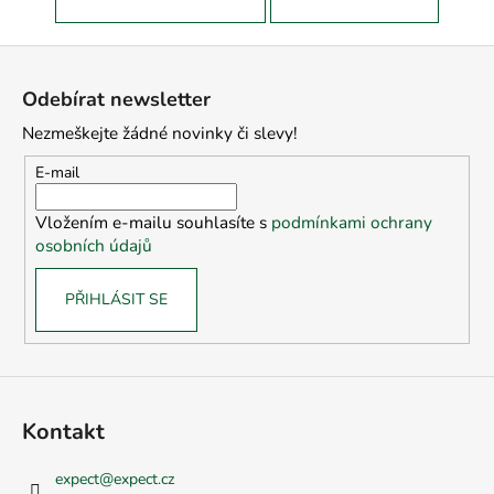
Z
á
Odebírat newsletter
p
Nezmeškejte žádné novinky či slevy!
a
t
E-mail
í
Vložením e-mailu souhlasíte s
podmínkami ochrany
osobních údajů
PŘIHLÁSIT SE
Kontakt
expect
@
expect.cz