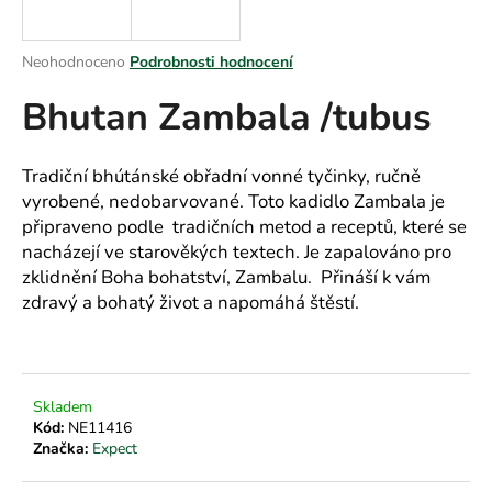
a
j
Průměrné
Neohodnoceno
Podrobnosti hodnocení
í
hodnocení
Bhutan Zambala /tubus
produktu
t
je
?
0,0
z
Tradiční bhútánské obřadní vonné tyčinky, ručně
5
vyrobené, nedobarvované.
Toto kadidlo Zambala je
hvězdiček.
připraveno podle tradičních metod a receptů, které se
nacházejí ve starověkých textech.
Je zapalováno pro
HLEDAT
zklidnění Boha bohatství, Zambalu.
Přináší k
vám
zdravý a bohatý život a napomáhá štěstí.
D
o
p
Skladem
o
Kód:
NE11416
r
Značka:
Expect
u