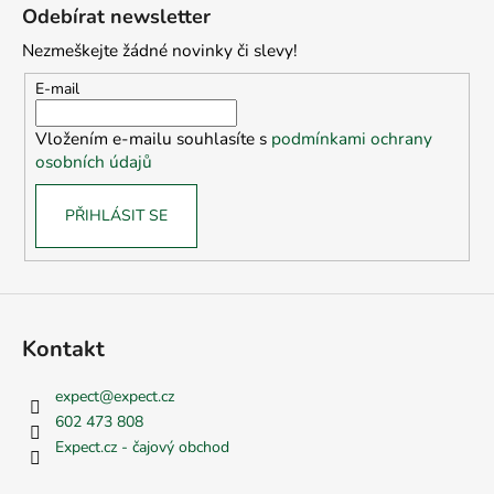
á
Odebírat newsletter
p
Nezmeškejte žádné novinky či slevy!
a
t
E-mail
í
Vložením e-mailu souhlasíte s
podmínkami ochrany
osobních údajů
PŘIHLÁSIT SE
Kontakt
expect
@
expect.cz
602 473 808
Expect.cz - čajový obchod