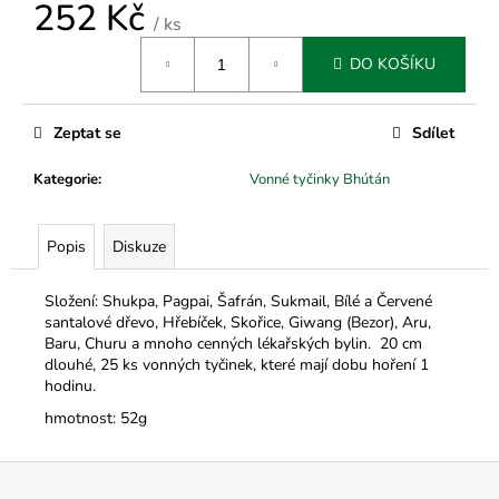
č
252 Kč
/ ks
u
Měrná
j
DO KOŠÍKU
cena:
e
m
e
Zeptat se
Sdílet
Kategorie
:
Vonné tyčinky Bhútán
Popis
Diskuze
Složení: Shukpa, Pagpai, Šafrán, Sukmail, Bílé a Červené
santalové dřevo, Hřebíček, Skořice, Giwang (Bezor), Aru,
Baru, Churu a mnoho cenných lékařských bylin.
20 cm
dlouhé, 25 ks vonných tyčinek, které mají dobu hoření 1
hodinu.
hmotnost: 52g
Z