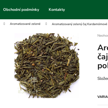
Obchodní podmínky
Kontakty
Aromatizované zelené
Aromatizovaný zelený čaj Kardamómové 
Co potřebujete najít?
Průmě
Neoho
hodnoc
Ar
produk
HLEDAT
je
ča
0,0
z
po
5
Doporučujeme
hvězdič
Slože
VARI