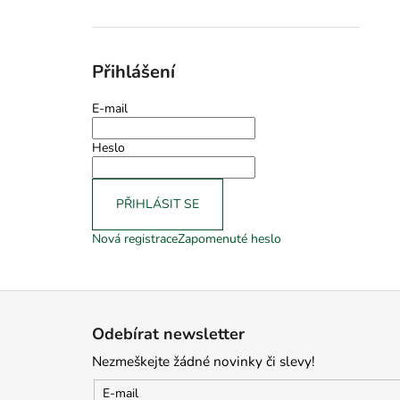
Přihlášení
E-mail
Heslo
PŘIHLÁSIT SE
Nová registrace
Zapomenuté heslo
Z
á
Odebírat newsletter
p
Nezmeškejte žádné novinky či slevy!
a
t
E-mail