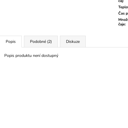
čaj
:
Teplo
Čas p
Množs
čaje
:
Popis
Podobné (2)
Diskuze
Popis produktu není dostupný