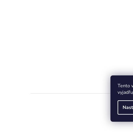
Tento 
vyjadřu
Nast