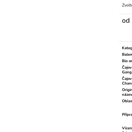
Zvolt
od
Měrn
cena:
Kateg
Balen
Bio o
Čajov
Gong
Čajov
Chan
Origi
náze
Oblas
Přípr
Vícen