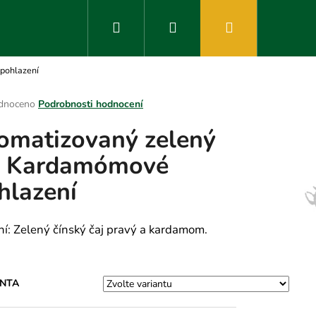
Hledat
Přihlášení
Nákupní
pohlazení
košík
rné
dnoceno
Podrobnosti hodnocení
ení
omatizovaný zelený
tu
j Kardamómové
hlazení
ek.
ní: Zelený čínský čaj pravý a kardamom.
ANTA