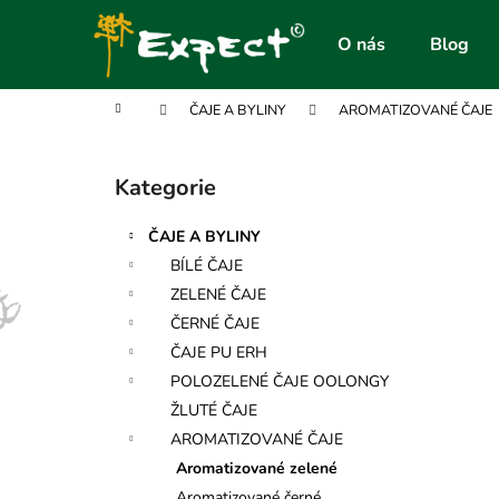
K
Přejít
na
o
O nás
Blog
obsah
Zpět
Zpět
š
do
do
í
Domů
ČAJE A BYLINY
AROMATIZOVANÉ ČAJE
obchodu
obchodu
k
P
o
Kategorie
Přeskočit
s
kategorie
t
ČAJE A BYLINY
r
BÍLÉ ČAJE
a
ZELENÉ ČAJE
n
ČERNÉ ČAJE
n
ČAJE PU ERH
í
POLOZELENÉ ČAJE OOLONGY
p
ŽLUTÉ ČAJE
a
AROMATIZOVANÉ ČAJE
n
Aromatizované zelené
e
Aromatizované černé