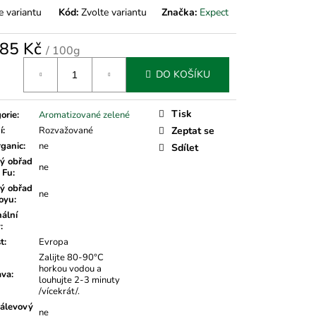
e variantu
Kód:
Zvolte variantu
Značka:
Expect
85 Kč
/ 100g
á
DO KOŠÍKU
Tisk
orie
:
Aromatizované zelené
í
:
Rozvažované
Zeptat se
rganic
:
ne
Sdílet
ý obřad
ne
 Fu
:
ý obřad
ne
oyu
:
nální
v
:
t
:
Evropa
Zalijte 80-90°C
horkou vodou a
ava
:
louhujte 2-3 minuty
/vícekrát/.
álevový
ne