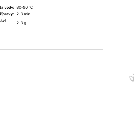
ta vody
:
80-90 °C
řípravy
:
2-3 min.
tví
2-3 g