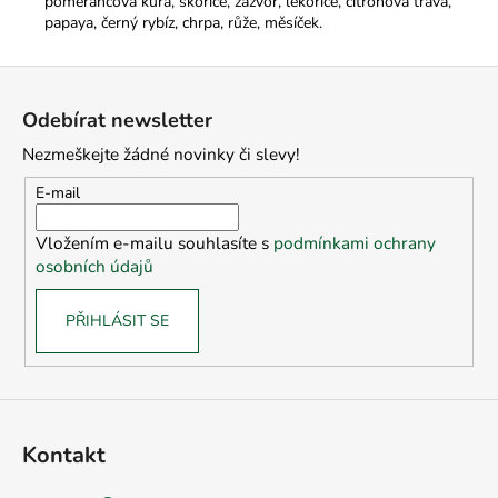
pomerančová kůra, skořice, zázvor, lékořice, citronová tráva,
papaya, černý rybíz, chrpa, růže, měsíček.
Z
á
Odebírat newsletter
p
Nezmeškejte žádné novinky či slevy!
a
t
E-mail
í
Vložením e-mailu souhlasíte s
podmínkami ochrany
osobních údajů
PŘIHLÁSIT SE
Kontakt