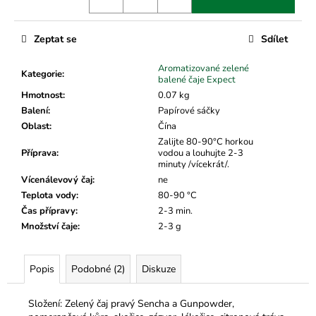
č
u
j
Zeptat se
Sdílet
e
m
Aromatizované zelené
Kategorie
:
e
balené čaje Expect
Hmotnost
:
0.07 kg
Balení
:
Papírové sáčky
Oblast
:
Čína
Zalijte 80-90°C horkou
Příprava
:
vodou a louhujte 2-3
minuty /vícekrát/.
Vícenálevový čaj
:
ne
Teplota vody
:
80-90 °C
Čas přípravy
:
2-3 min.
Množství čaje
:
2-3 g
Popis
Podobné (2)
Diskuze
Složení: Zelený čaj pravý Sencha a Gunpowder,