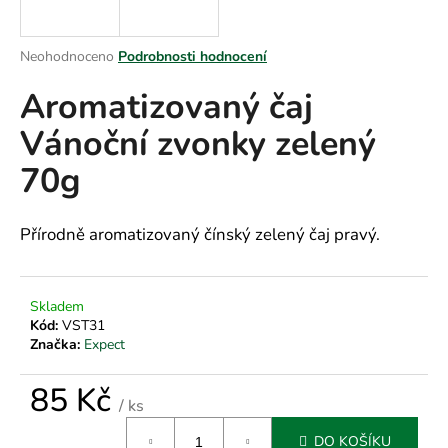
a
j
Průměrné
Neohodnoceno
Podrobnosti hodnocení
í
hodnocení
Aromatizovaný čaj
produktu
t
je
?
Vánoční zvonky zelený
0,0
z
70g
5
hvězdiček.
HLEDAT
Přírodně aromatizovaný čínský zelený čaj pravý.
Skladem
D
Kód:
VST31
o
Značka:
Expect
p
o
85 Kč
r
/ ks
u
Měrná
DO KOŠÍKU
cena: