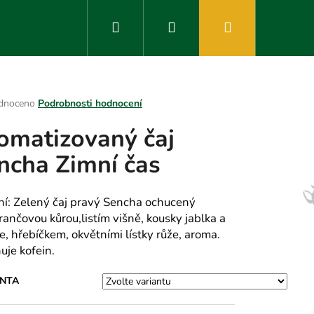
Hledat
Přihlášení
Nákupní
košík
rné
dnoceno
Podrobnosti hodnocení
ení
omatizovaný čaj
tu
ncha Zimní čas
ek.
ní: Zelený čaj pravý Sencha ochucený
ančovou kůrou,listím višně, kousky jablka a
e, hřebíčkem, okvětními lístky růže, aroma.
uje kofein.
ANTA