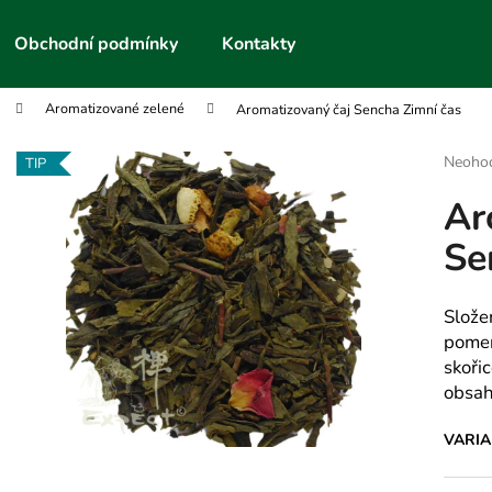
Obchodní podmínky
Kontakty
Aromatizované zelené
Aromatizovaný čaj Sencha Zimní čas
Co potřebujete najít?
Průmě
Neoho
TIP
hodnoc
Ar
produk
HLEDAT
je
Se
0,0
z
5
Doporučujeme
hvězdič
Slože
pomer
skořic
obsah
VARI