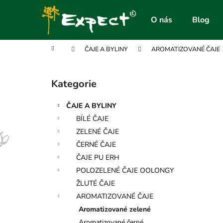
K
Přejít
na
o
O nás
Blog
obsah
Zpět
Zpět
š
do
do
í
Domů
ČAJE A BYLINY
AROMATIZOVANÉ ČAJE
obchodu
obchodu
k
P
o
Kategorie
Přeskočit
s
kategorie
t
ČAJE A BYLINY
r
BÍLÉ ČAJE
a
ZELENÉ ČAJE
n
ČERNÉ ČAJE
n
ČAJE PU ERH
í
POLOZELENÉ ČAJE OOLONGY
p
ŽLUTÉ ČAJE
a
AROMATIZOVANÉ ČAJE
n
Aromatizované zelené
e
Aromatizované černé