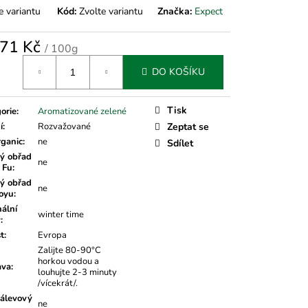
e variantu
Kód:
Zvolte variantu
Značka:
Expect
71 Kč
/ 100g
á
DO KOŠÍKU
Tisk
orie
:
Aromatizované zelené
í
:
Rozvažované
Zeptat se
rganic
:
ne
Sdílet
ý obřad
ne
 Fu
:
ý obřad
ne
oyu
:
nální
winter time
v
:
t
:
Evropa
Zalijte 80-90°C
horkou vodou a
ava
:
louhujte 2-3 minuty
/vícekrát/.
álevový
ne