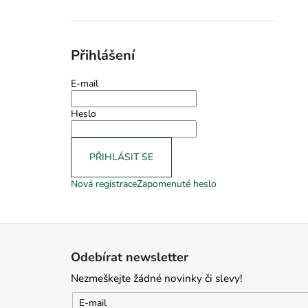
Přihlášení
E-mail
Heslo
PŘIHLÁSIT SE
Nová registrace
Zapomenuté heslo
Z
á
Odebírat newsletter
p
Nezmeškejte žádné novinky či slevy!
a
t
E-mail