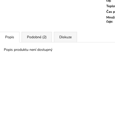
čaj
:
Teplo
Čas p
Množs
čaje
:
Popis
Podobné (2)
Diskuze
Popis produktu není dostupný