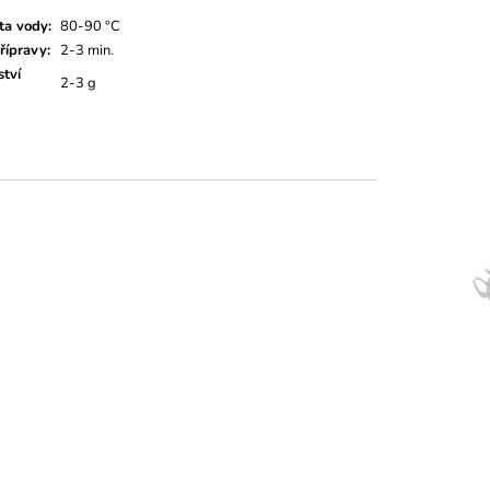
ta vody
:
80-90 °C
řípravy
:
2-3 min.
tví
2-3 g