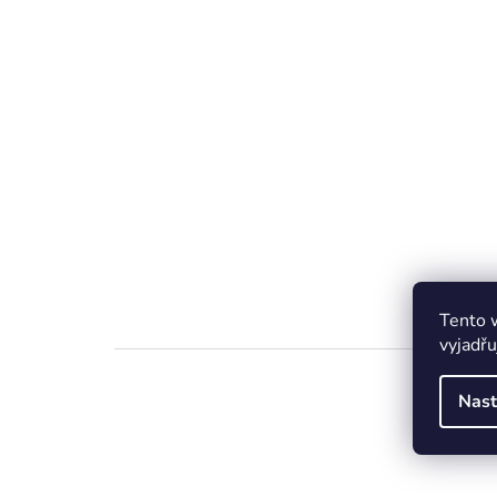
Tento 
vyjadřu
Nast