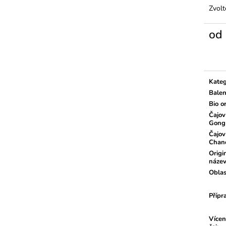
Zvolt
od
Měrn
cena:
Kateg
Balen
Bio o
Čajov
Gong
Čajov
Chan
Origi
náze
Oblas
Přípr
Vícen