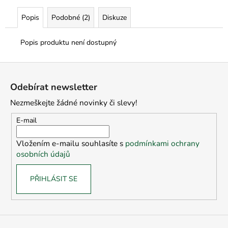
Popis
Podobné (2)
Diskuze
Popis produktu není dostupný
Z
á
Odebírat newsletter
p
Nezmeškejte žádné novinky či slevy!
a
t
E-mail
í
Vložením e-mailu souhlasíte s
podmínkami ochrany
osobních údajů
PŘIHLÁSIT SE