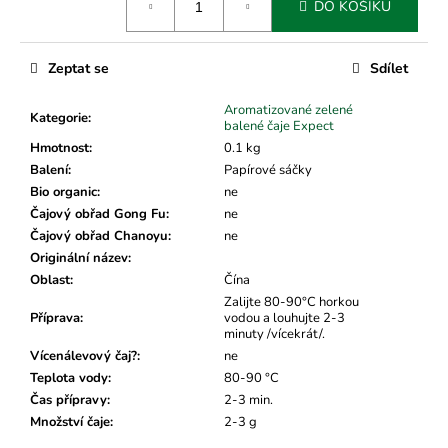
č
DO KOŠÍKU
cena:
u
j
e
Zeptat se
Sdílet
m
e
Aromatizované zelené
Kategorie
:
balené čaje Expect
Hmotnost
:
0.1 kg
Balení
:
Papírové sáčky
Bio organic
:
ne
Čajový obřad Gong Fu
:
ne
Čajový obřad Chanoyu
:
ne
Originální název
:
Oblast
:
Čína
Zalijte 80-90°C horkou
Příprava
:
vodou a louhujte 2-3
minuty /vícekrát/.
Vícenálevový čaj?
:
ne
Teplota vody
:
80-90 °C
Čas přípravy
:
2-3 min.
Množství čaje
:
2-3 g