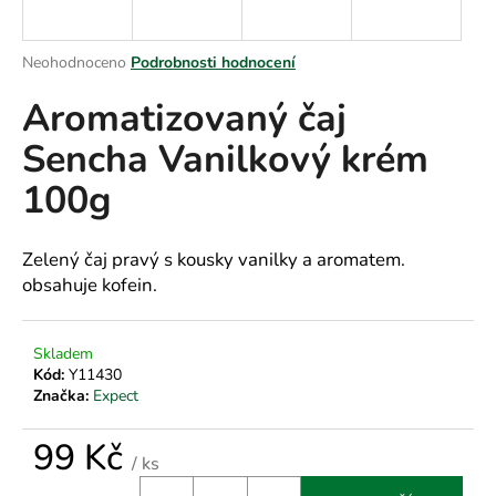
a
j
Průměrné
Neohodnoceno
Podrobnosti hodnocení
í
hodnocení
Aromatizovaný čaj
produktu
t
je
?
Sencha Vanilkový krém
0,0
z
100g
5
hvězdiček.
HLEDAT
Zelený čaj pravý s kousky vanilky a aromatem.
obsahuje kofein.
D
Skladem
o
Kód:
Y11430
Značka:
Expect
p
o
99 Kč
r
/ ks
u
Měrná