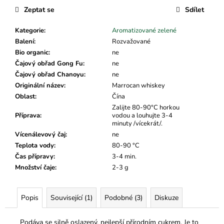
č
Zeptat se
Sdílet
u
j
Kategorie
:
Aromatizované zelené
e
Balení
:
Rozvažované
m
Bio organic
:
ne
e
Čajový obřad Gong Fu
:
ne
Čajový obřad Chanoyu
:
ne
Originální název
:
Marrocan whiskey
Oblast
:
Čína
Zalijte 80-90°C horkou
Příprava
:
vodou a louhujte 3-4
minuty /vícekrát/.
Vícenálevový čaj
:
ne
Teplota vody
:
80-90 °C
Čas přípravy
:
3-4 min.
Množství čaje
:
2-3 g
Popis
Související (1)
Podobné (3)
Diskuze
Podáva se silně oslazený, nejlepší přírodním cukrem. Je to