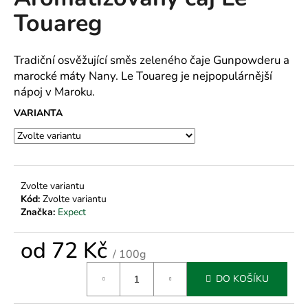
je
a
Touareg
0,0
z
j
5
í
hvězdiček.
Tradiční osvěžující směs zeleného čaje Gunpowderu a
t
marocké máty Nany. Le Touareg je nejpopulárnější
?
nápoj v Maroku.
VARIANTA
HLEDAT
Zvolte variantu
Kód:
Zvolte variantu
Značka:
Expect
D
o
od
72 Kč
p
/ 100g
o
Měrná
r
DO KOŠÍKU
cena:
u