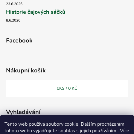
23.6.2026
Historie čajových sáčků
8.6.2026
Facebook
Nákupní košík
0
KS /
0 KČ
Vyhledávání
Tento web používá soubory cookie. Dalším procházením
tohoto webu vyjadřujete souhlas s jejich používáním.. Více
HLEDAT
Vážení zákazníci, chtěli bychom Vás informovat o otevření