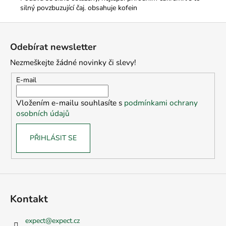
silný povzbuzující čaj. obsahuje kofein
Z
á
Odebírat newsletter
p
Nezmeškejte žádné novinky či slevy!
a
t
E-mail
í
Vložením e-mailu souhlasíte s
podmínkami ochrany
osobních údajů
PŘIHLÁSIT SE
Kontakt
expect
@
expect.cz