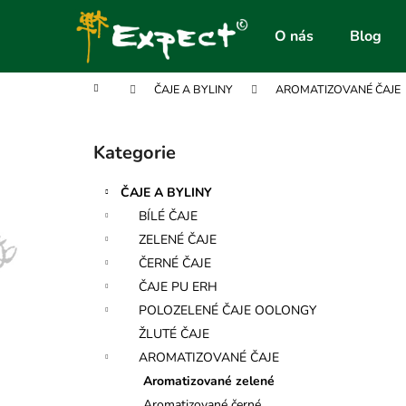
K
Přejít
na
o
O nás
Blog
obsah
Zpět
Zpět
š
do
do
í
Domů
ČAJE A BYLINY
AROMATIZOVANÉ ČAJE
obchodu
obchodu
k
P
o
Kategorie
Přeskočit
s
kategorie
t
ČAJE A BYLINY
r
BÍLÉ ČAJE
a
ZELENÉ ČAJE
n
ČERNÉ ČAJE
n
ČAJE PU ERH
í
POLOZELENÉ ČAJE OOLONGY
p
ŽLUTÉ ČAJE
a
AROMATIZOVANÉ ČAJE
n
Aromatizované zelené
e
Aromatizované černé