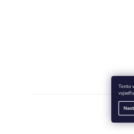
Tento 
vyjadřu
Nast