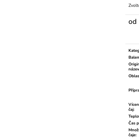
Zvolt
od
Měrn
cena:
Kateg
Balen
Origi
náze
Oblas
Přípr
Vícen
čaj
:
Teplo
Čas p
Množs
čaje
: