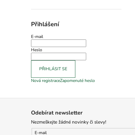
Přihlášení
E-mail
Heslo
PŘIHLÁSIT SE
Nová registrace
Zapomenuté heslo
Z
á
Odebírat newsletter
p
Nezmeškejte žádné novinky či slevy!
a
t
E-mail