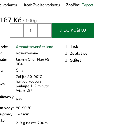
e variantu
Kód:
Zvolte variantu
Značka:
Expect
187 Kč
/ 100g
á
DO KOŠÍKU
Tisk
orie
:
Aromatizované zelené
í
:
Rozvažované
Zeptat se
nální
Jasmin Chun Hao FS
Sdílet
v
:
904
t
:
Čína
Zalijte 80-90°C
horkou vodou a
ava
:
louhujte 1-2 minuty
/vícekrát/.
álevový
ano
ta vody
:
80-90 °C
řípravy
:
1-2 min.
tví
2-3 g na cca 200ml