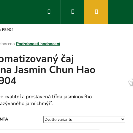
Hledat
Přihlášení
Nákupní
ao FS904
košík
rné
dnoceno
Podrobnosti hodnocení
ení
omatizovaný čaj
tu
ina Jasmin Chun Hao
904
ek.
e kvalitní a proslavená třída jasmínového
nazývaného jarní chmýří.
ANTA