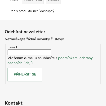
Popis produktu není dostupný
Z
á
Odebírat newsletter
p
Nezmeškejte žádné novinky či slevy!
a
t
E-mail
í
Vložením e-mailu souhlasíte s
podmínkami ochrany
osobních údajů
PŘIHLÁSIT SE
Kontakt