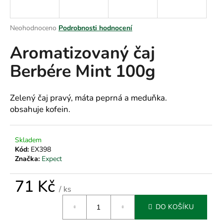
a
j
Průměrné
Neohodnoceno
Podrobnosti hodnocení
í
hodnocení
Aromatizovaný čaj
produktu
t
je
?
Berbére Mint 100g
0,0
z
5
hvězdiček.
Zelený čaj pravý, máta peprná a meduňka.
obsahuje kofein.
HLEDAT
Skladem
Kód:
EX398
D
Značka:
Expect
o
p
71 Kč
/ ks
o
Měrná
r
DO KOŠÍKU
cena:
u