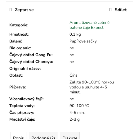
č
u
Zeptat se
Sdílet
j
e
Aromatizované zelené
Kategorie
:
m
balené čaje Expect
e
Hmotnost
:
0.1 kg
Balení
:
Papírové sáčky
Bio organic
:
ne
Čajový obřad Gong Fu
:
ne
Čajový obřad Chanoyu
:
ne
Originální název
:
Oblast
:
Čína
Zalijte 90-100°C horkou
Příprava
:
vodou a louhujte 4-5
minut.
Vícenálevový čaj?
:
ne
Teplota vody
:
90-100 °C
Čas přípravy
:
4-5 min.
Množství čaje
:
2-3 g
Popis
Podobné (2)
Diskuze