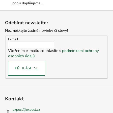
č
...popis doplňujeme...
u
j
Z
e
á
m
Odebírat newsletter
p
e
Nezmeškejte žádné novinky či slevy!
a
t
E-mail
í
Vložením e-mailu souhlasíte s
podmínkami ochrany
osobních údajů
PŘIHLÁSIT SE
Kontakt
expect
@
expect.cz