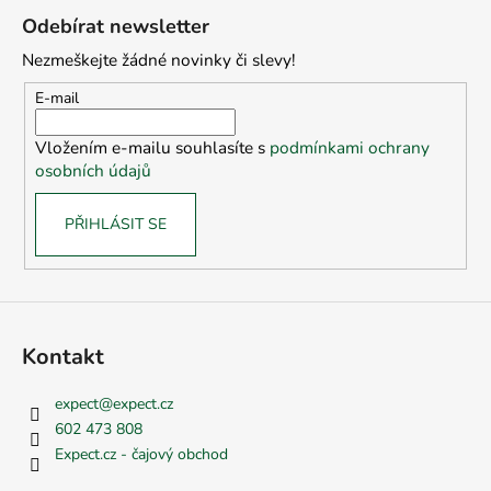
á
Odebírat newsletter
p
Nezmeškejte žádné novinky či slevy!
a
t
E-mail
í
Vložením e-mailu souhlasíte s
podmínkami ochrany
osobních údajů
PŘIHLÁSIT SE
Kontakt
expect
@
expect.cz
602 473 808
Expect.cz - čajový obchod