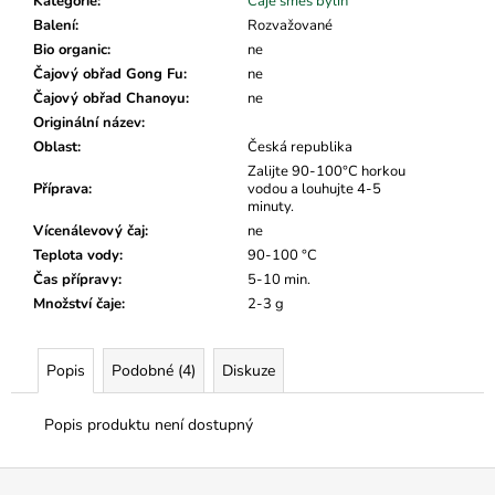
č
Kategorie
:
Čaje směs bylin
u
Balení
:
Rozvažované
j
Bio organic
:
ne
e
Čajový obřad Gong Fu
:
ne
m
Čajový obřad Chanoyu
:
ne
e
Originální název
:
Oblast
:
Česká republika
Zalijte 90-100°C horkou
Příprava
:
vodou a louhujte 4-5
minuty.
Vícenálevový čaj
:
ne
Teplota vody
:
90-100 °C
Čas přípravy
:
5-10 min.
Množství čaje
:
2-3 g
Popis
Podobné (4)
Diskuze
Popis produktu není dostupný
Z