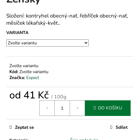
je
a
0,0
z
j
Složení: kontryhel obecný-nať, řebříček obecný-nať,
5
měsíček lékařský-květ..
í
hvězdiček.
t
VARIANTA
?
Zvolte variantu
Kód:
Zvolte variantu
HLEDAT
Značka:
Expect
od
41 Kč
/ 100g
D
Měrná
o
DO KOŠÍKU
cena:
p
o
r
Zeptat se
Sdílet
u