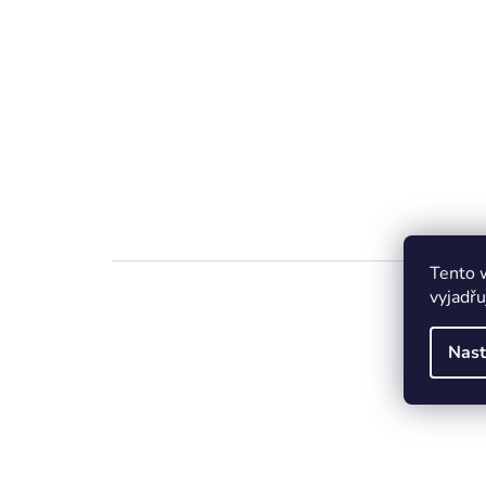
Tento 
vyjadřu
Nast