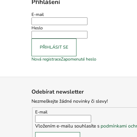
Přihlášení
E-mail
Heslo
PŘIHLÁSIT SE
Nová registrace
Zapomenuté heslo
Z
á
Odebírat newsletter
p
Nezmeškejte žádné novinky či slevy!
a
t
E-mail
í
Vložením e-mailu souhlasíte s
podmínkami ochr