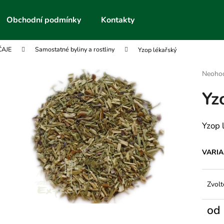
Obchodní podmínky
Kontakty
ČAJE
Samostatné byliny a rostliny
Yzop lékařský
Co potřebujete najít?
Průmě
Neoho
hodnoc
Yz
produk
HLEDAT
je
0,0
z
Yzop 
5
Doporučujeme
hvězdič
VARI
Zvolt
od
Měrn