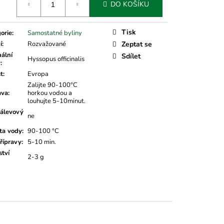
DO KOŠÍKU
Tisk
orie
:
Samostatné byliny
í
:
Rozvažované
Zeptat se
nální
Sdílet
Hyssopus officinalis
v
:
t
:
Evropa
Zalijte 90-100°C
ava
:
horkou vodou a
louhujte 5-10minut.
álevový
ne
ta vody
:
90-100 °C
řípravy
:
5-10 min.
tví
2-3 g