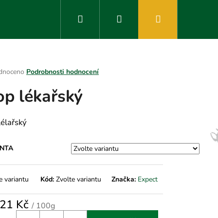
Hledat
Přihlášení
Nákupní
košík
rné
dnoceno
Podrobnosti hodnocení
ení
op lékařský
tu
lélařský
ek.
ANTA
e variantu
Kód:
Zvolte variantu
Značka:
Expect
21 Kč
/ 100g
á