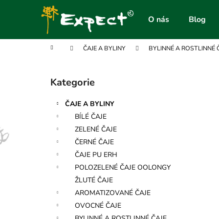
K
Přejít
na
o
O nás
Blog
obsah
Zpět
Zpět
š
do
do
í
Domů
ČAJE A BYLINY
BYLINNÉ A ROSTLINNÉ 
obchodu
obchodu
k
P
o
Kategorie
Přeskočit
s
kategorie
t
ČAJE A BYLINY
r
BÍLÉ ČAJE
a
ZELENÉ ČAJE
n
ČERNÉ ČAJE
n
ČAJE PU ERH
í
POLOZELENÉ ČAJE OOLONGY
p
ŽLUTÉ ČAJE
a
AROMATIZOVANÉ ČAJE
n
OVOCNÉ ČAJE
e
BYLINNÉ A ROSTLINNÉ ČAJE