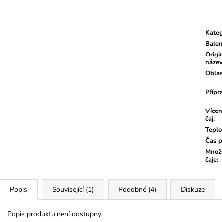
cena:
Kateg
Balen
Origi
náze
Oblas
Přípr
Vícen
čaj
:
Teplo
Čas p
Množs
čaje
:
Popis
Související (1)
Podobné (4)
Diskuze
Popis produktu není dostupný