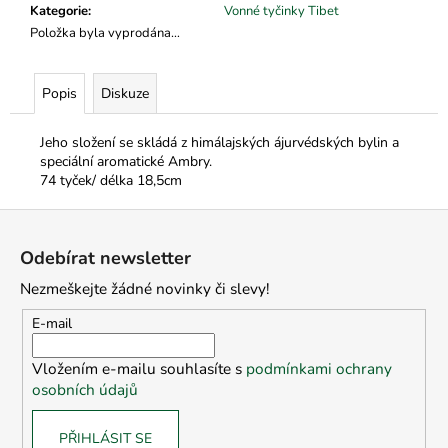
č
Kategorie
:
Vonné tyčinky Tibet
u
Položka byla vyprodána…
j
e
m
Popis
Diskuze
e
Jeho složení se skládá z himálajských ájurvédských bylin a
speciální aromatické Ambry.
74 tyček/ délka 18,5cm
Z
á
Odebírat newsletter
p
Nezmeškejte žádné novinky či slevy!
a
t
E-mail
í
Vložením e-mailu souhlasíte s
podmínkami ochrany
osobních údajů
PŘIHLÁSIT SE