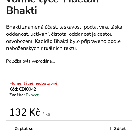
je
a
Bhakti
0,0
z
j
5
í
hvězdiček.
Bhakti znamená účast, laskavost, pocta, víra, láska,
t
oddanost, uctívání, čistota, oddanost je cestou
?
osvobození. Kadidlo Bhakti bylo připraveno podle
náboženských rituálních textů.
Položka byla vyprodána…
HLEDAT
Momentálně nedostupné
Kód:
CDI0042
Značka:
Expect
D
o
132 Kč
p
/ ks
o
Měrná
r
cena:
Zeptat se
Sdílet
u