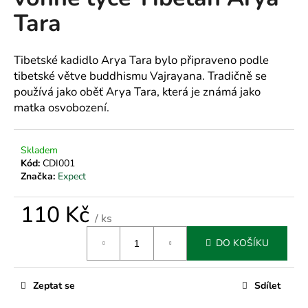
je
a
Tara
0,0
z
j
5
í
hvězdiček.
Tibetské kadidlo Arya Tara bylo připraveno podle
t
tibetské větve buddhismu Vajrayana. Tradičně se
?
používá jako oběť Arya Tara, která je známá jako
matka osvobození.
Skladem
HLEDAT
Kód:
CDI001
Značka:
Expect
110 Kč
D
/ ks
o
Měrná
DO KOŠÍKU
cena:
p
o
r
Zeptat se
Sdílet
u