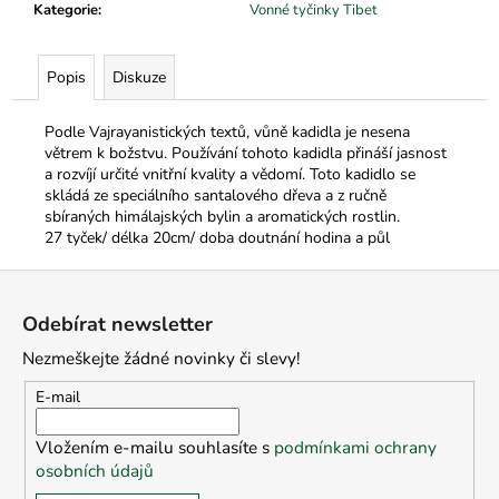
č
Kategorie
:
Vonné tyčinky Tibet
u
j
e
Popis
Diskuze
m
e
Podle Vajrayanistických textů, vůně kadidla je nesena
větrem k božstvu. Používání tohoto kadidla přináší jasnost
a rozvíjí určité vnitřní kvality a vědomí. Toto kadidlo se
skládá ze speciálního santalového dřeva a z ručně
sbíraných himálajských bylin a aromatických rostlin.
27 tyček/ délka 20cm/ doba doutnání hodina a půl
Z
á
Odebírat newsletter
p
Nezmeškejte žádné novinky či slevy!
a
t
E-mail
í
Vložením e-mailu souhlasíte s
podmínkami ochrany
osobních údajů