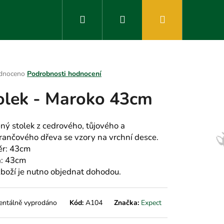
Hledat
Přihlášení
Nákupní
košík
rné
dnoceno
Podrobnosti hodnocení
ení
olek - Maroko 43cm
tu
ný stolek z cedrového, tůjového a
ančového dřeva se vzory na vrchní desce.
ek.
r: 43cm
: 43cm
zboží je nutno objednat dohodou.
ntálně vyprodáno
Kód:
A104
Značka:
Expect