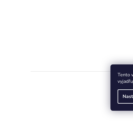
Tento 
vyjadřu
Nast