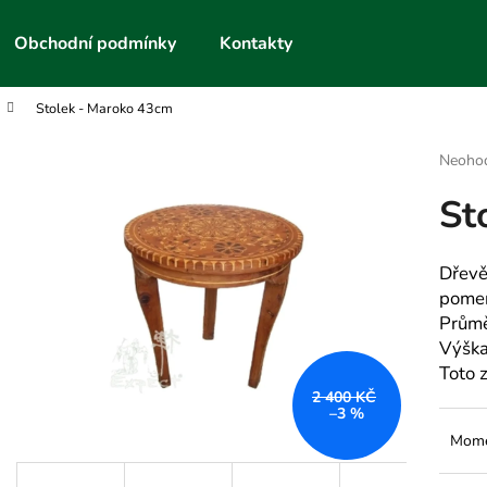
Obchodní podmínky
Kontakty
Stolek - Maroko 43cm
Co potřebujete najít?
Průmě
Neoho
hodnoc
St
produk
HLEDAT
je
0,0
z
Dřevě
5
Doporučujeme
pomer
hvězdič
Průmě
Výška
Toto 
2 400 KČ
–3 %
Mome