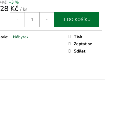
0 Kč
–3 %
328 Kč
/ ks
á
DO KOŠÍKU
Tisk
orie
:
Nábytek
Zeptat se
Sdílet