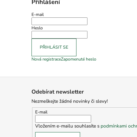
Přihlášení
E-mail
Heslo
PŘIHLÁSIT SE
Nová registrace
Zapomenuté heslo
Z
á
Odebírat newsletter
p
Nezmeškejte žádné novinky či slevy!
a
t
E-mail
í
Vložením e-mailu souhlasíte s
podmínkami ochr