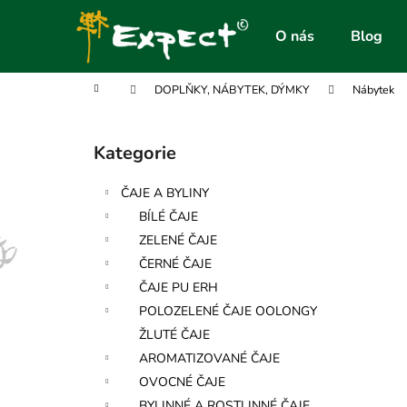
K
Přejít
na
o
O nás
Blog
obsah
Zpět
Zpět
š
do
do
í
Domů
DOPLŇKY, NÁBYTEK, DÝMKY
Nábytek
obchodu
obchodu
k
P
o
Kategorie
Přeskočit
s
kategorie
t
ČAJE A BYLINY
r
BÍLÉ ČAJE
a
ZELENÉ ČAJE
n
ČERNÉ ČAJE
n
ČAJE PU ERH
í
POLOZELENÉ ČAJE OOLONGY
p
ŽLUTÉ ČAJE
a
AROMATIZOVANÉ ČAJE
n
OVOCNÉ ČAJE
e
BYLINNÉ A ROSTLINNÉ ČAJE