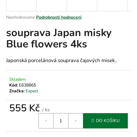
a
j
Průměrné
Neohodnoceno
Podrobnosti hodnocení
í
hodnocení
souprava Japan misky
produktu
t
je
?
Blue flowers 4ks
0,0
z
5
hvězdiček.
Japonská porcelánová souprava čajových misek..
HLEDAT
Skladem
Kód:
E638865
Značka:
Expect
D
o
555 Kč
/ ks
p
Měrná
o
DO KOŠÍKU
cena:
r
u