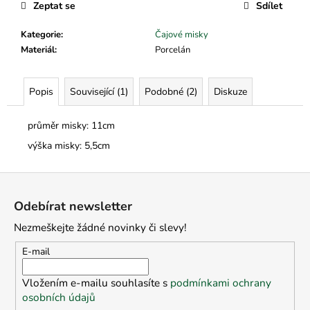
č
Zeptat se
Sdílet
u
j
Kategorie
:
Čajové misky
e
Materiál
:
Porcelán
m
e
Popis
Související (1)
Podobné (2)
Diskuze
průměr misky: 11cm
výška misky: 5,5cm
Z
á
Odebírat newsletter
p
Nezmeškejte žádné novinky či slevy!
a
t
E-mail
í
Vložením e-mailu souhlasíte s
podmínkami ochrany
osobních údajů