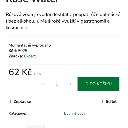
je
a
0,0
z
j
Růžová voda je vodní destilát z poupat růže dalmácké
5
( bez alkoholu ). Má široké využití v gastronomii a
í
hvězdiček.
kosmetice.
t
?
Momentálně vyprodáno
Kód:
B025
Značka:
Expect
HLEDAT
62 Kč
/ ks
Měrná
DO KOŠÍKU
cena:
D
o
Zeptat se
Sdílet
p
o
Kategorie
:
Bylinné vody
r
u