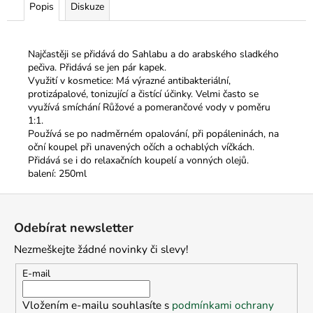
č
Popis
Diskuze
u
j
e
Najčastěji se přidává do Sahlabu a do arabského sladkého
m
pečiva. Přidává se jen pár kapek.
e
Využití v kosmetice: Má výrazné antibakteriální,
protizápalové, tonizující a čistící účinky. Velmi často se
využívá smíchání Růžové a pomerančové vody v poměru
1:1.
Používá se po nadměrném opalování, při popáleninách, na
oční koupel při unavených očích a ochablých víčkách.
Přidává se i do relaxačních koupelí a vonných olejů.
balení: 250ml
Z
á
Odebírat newsletter
p
Nezmeškejte žádné novinky či slevy!
a
t
E-mail
í
Vložením e-mailu souhlasíte s
podmínkami ochrany