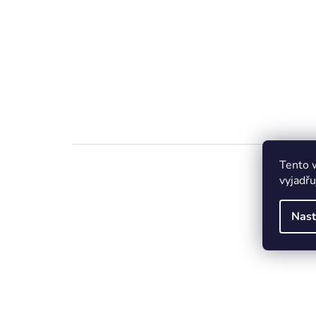
Tento 
vyjadřu
Nast