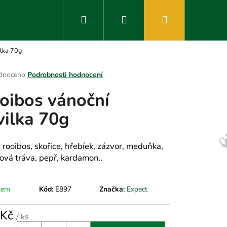
Hledat
Přihlášení
Nákupní
ilka 70g
košík
rné
dnoceno
Podrobnosti hodnocení
ení
oibos vánoční
tu
vilka 70g
ek.
 rooibos, skořice, hřebíek, zázvor, meduňka,
nová tráva, pepř, kardamon..
dem
Kód:
E897
Značka:
Expect
 Kč
/ ks
á