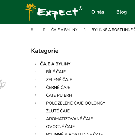
K
Přejít
na
o
O nás
Blog
obsah
Zpět
Zpět
š
do
do
í
Domů
ČAJE A BYLINY
BYLINNÉ A ROSTLINNÉ 
obchodu
obchodu
k
P
o
Kategorie
Přeskočit
s
kategorie
t
ČAJE A BYLINY
r
BÍLÉ ČAJE
a
ZELENÉ ČAJE
n
ČERNÉ ČAJE
n
ČAJE PU ERH
í
POLOZELENÉ ČAJE OOLONGY
p
ŽLUTÉ ČAJE
a
AROMATIZOVANÉ ČAJE
n
OVOCNÉ ČAJE
e
BYLINNÉ A ROSTLINNÉ ČAJE