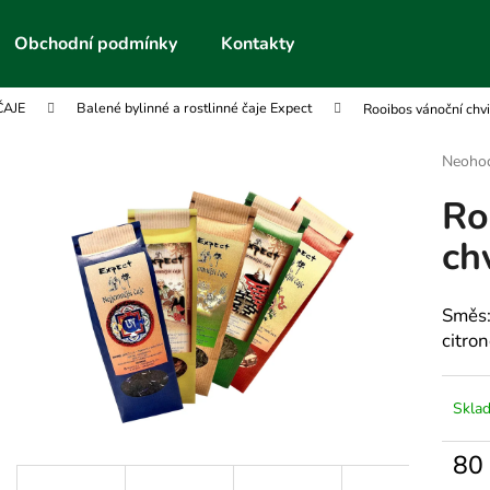
Obchodní podmínky
Kontakty
ČAJE
Balené bylinné a rostlinné čaje Expect
Rooibos vánoční chv
Co potřebujete najít?
Průmě
Neoho
hodnoc
Ro
produk
HLEDAT
je
ch
0,0
z
5
Doporučujeme
hvězdič
Směs:
citro
Skla
80
Měrn