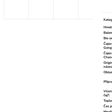
cena:
Kateg
Hmot
Balen
Bio o
Čajov
Gong
Čajov
Chan
Origi
náze
Oblas
Přípr
Vícen
čaj?
:
Teplo
Čas p
Množs