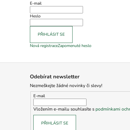
E-mail
Heslo
PŘIHLÁSIT SE
Nová registrace
Zapomenuté heslo
Z
á
Odebírat newsletter
p
Nezmeškejte žádné novinky či slevy!
a
t
E-mail
í
Vložením e-mailu souhlasíte s
podmínkami ochr
PŘIHLÁSIT SE