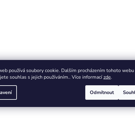
web používá soubory cookie. Dalším procházením tohoto webu
jete souhlas s jejich používáním.. Více informací
zde
.
avení
Odmítnout
Souh