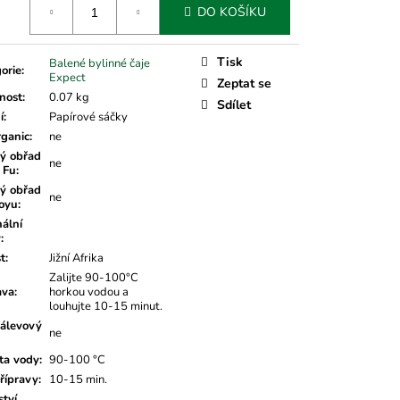
DO KOŠÍKU
Tisk
Balené bylinné čaje
orie
:
Expect
Zeptat se
nost
:
0.07 kg
Sdílet
í
:
Papírové sáčky
rganic
:
ne
ý obřad
ne
 Fu
:
ý obřad
ne
oyu
:
nální
v
:
t
:
Jižní Afrika
Zalijte 90-100°C
ava
:
horkou vodou a
louhujte 10-15 minut.
álevový
ne
ta vody
:
90-100 °C
řípravy
:
10-15 min.
tví