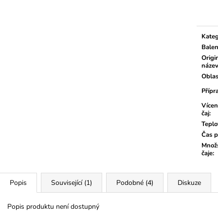
Měrn
cena:
Kateg
Balen
Origi
náze
Oblas
Přípr
Vícen
čaj
:
Teplo
Čas p
Množs
čaje
:
Popis
Související (1)
Podobné (4)
Diskuze
Popis produktu není dostupný