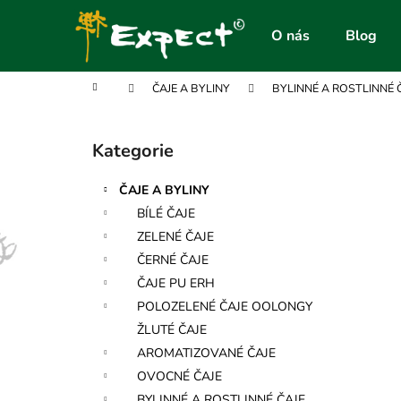
K
Přejít
na
o
O nás
Blog
obsah
Zpět
Zpět
š
do
do
í
Domů
ČAJE A BYLINY
BYLINNÉ A ROSTLINNÉ 
obchodu
obchodu
k
P
o
Kategorie
Přeskočit
s
kategorie
t
ČAJE A BYLINY
r
BÍLÉ ČAJE
a
ZELENÉ ČAJE
n
ČERNÉ ČAJE
n
ČAJE PU ERH
í
POLOZELENÉ ČAJE OOLONGY
p
ŽLUTÉ ČAJE
a
AROMATIZOVANÉ ČAJE
n
OVOCNÉ ČAJE
e
BYLINNÉ A ROSTLINNÉ ČAJE