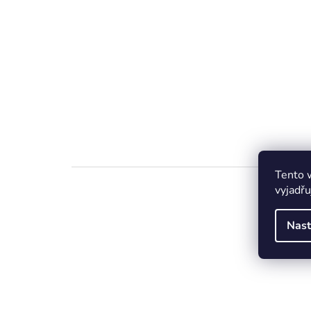
Tento 
vyjadřu
Nast