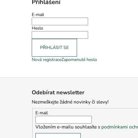
Přihlášení
E-mail
Heslo
PŘIHLÁSIT SE
Nová registrace
Zapomenuté heslo
Z
á
Odebírat newsletter
p
Nezmeškejte žádné novinky či slevy!
a
t
E-mail
í
Vložením e-mailu souhlasíte s
podmínkami ochr