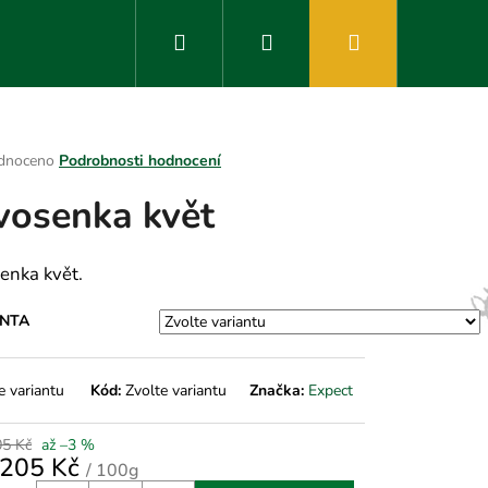
Hledat
Přihlášení
Nákupní
košík
rné
dnoceno
Podrobnosti hodnocení
ení
vosenka květ
tu
enka květ.
ek.
ANTA
e variantu
Kód:
Zvolte variantu
Značka:
Expect
05 Kč
až –3 %
205 Kč
/ 100g