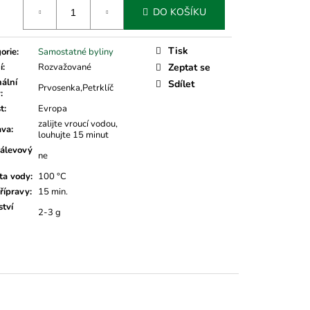
á
DO KOŠÍKU
Tisk
orie
:
Samostatné byliny
í
:
Rozvažované
Zeptat se
nální
Sdílet
Prvosenka,Petrklíč
v
:
t
:
Evropa
zalijte vroucí vodou,
ava
:
louhujte 15 minut
álevový
ne
ta vody
:
100 °C
řípravy
:
15 min.
tví
2-3 g