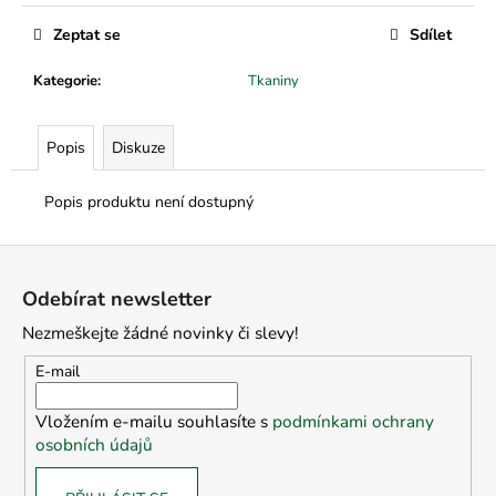
č
u
Zeptat se
Sdílet
j
e
Kategorie
:
Tkaniny
m
e
Popis
Diskuze
Popis produktu není dostupný
Z
á
Odebírat newsletter
p
Nezmeškejte žádné novinky či slevy!
a
t
E-mail
í
Vložením e-mailu souhlasíte s
podmínkami ochrany
osobních údajů