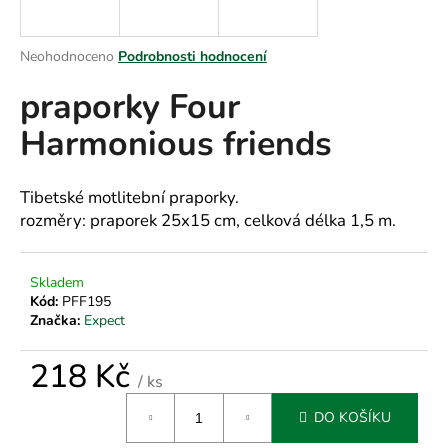
a
j
Průměrné
Neohodnoceno
Podrobnosti hodnocení
í
hodnocení
praporky Four
produktu
t
je
?
Harmonious friends
0,0
z
5
hvězdiček.
Tibetské motlitební praporky.
rozměry: praporek 25x15 cm, celková délka 1,5 m.
HLEDAT
Skladem
Kód:
PFF195
D
Značka:
Expect
o
p
218 Kč
/ ks
o
Měrná
r
DO KOŠÍKU
cena:
u