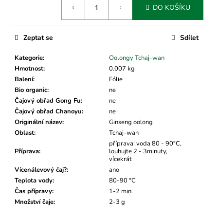
č
DO KOŠÍKU
cena:
u
j
e
Zeptat se
Sdílet
m
e
Kategorie
:
Oolongy Tchaj-wan
Hmotnost
:
0.007 kg
Balení
:
Fólie
Bio organic
:
ne
Čajový obřad Gong Fu
:
ne
Čajový obřad Chanoyu
:
ne
Originální název
:
Ginseng oolong
Oblast
:
Tchaj-wan
příprava: voda 80 - 90°C,
Příprava
:
louhujte 2 - 3minuty,
vícekrát
Vícenálevový čaj?
:
ano
Teplota vody
:
80-90 °C
Čas přípravy
:
1-2 min.
Množství čaje
:
2-3 g