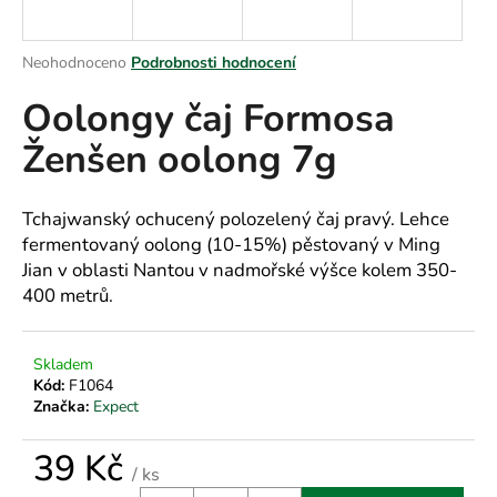
a
j
Průměrné
Neohodnoceno
Podrobnosti hodnocení
í
hodnocení
Oolongy čaj Formosa
produktu
t
je
?
Ženšen oolong 7g
0,0
z
5
hvězdiček.
Tchajwanský ochucený polozelený čaj pravý. Lehce
fermentovaný oolong (10-15%) pěstovaný v Ming
HLEDAT
Jian v oblasti Nantou v nadmořské výšce kolem 350-
400 metrů.
D
Skladem
o
Kód:
F1064
p
Značka:
Expect
o
r
39 Kč
u
/ ks
Měrná