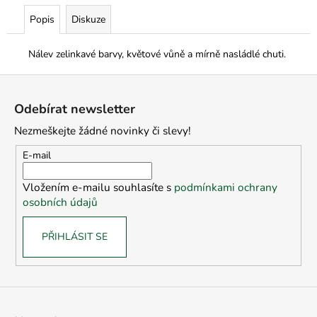
Popis
Diskuze
Nálev zelinkavé barvy, květové vůně a mírně nasládlé chuti.
Z
á
Odebírat newsletter
p
Nezmeškejte žádné novinky či slevy!
a
t
E-mail
í
Vložením e-mailu souhlasíte s
podmínkami ochrany
osobních údajů
PŘIHLÁSIT SE