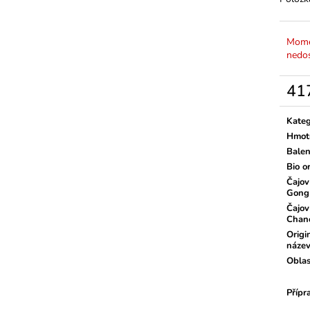
Mome
nedo
41
Měrn
cena:
Kateg
Hmot
Balen
Bio o
Čajov
Gong
Čajov
Chan
Origi
náze
Oblas
Přípr