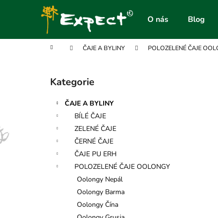
K
Přejít
na
o
O nás
Blog
obsah
Zpět
Zpět
š
do
do
í
Domů
ČAJE A BYLINY
POLOZELENÉ ČAJE OO
obchodu
obchodu
k
P
o
Kategorie
Přeskočit
s
kategorie
t
ČAJE A BYLINY
r
BÍLÉ ČAJE
a
ZELENÉ ČAJE
n
ČERNÉ ČAJE
n
ČAJE PU ERH
í
POLOZELENÉ ČAJE OOLONGY
p
Oolongy Nepál
a
Oolongy Barma
n
Oolongy Čína
e
Oolongy Grusia