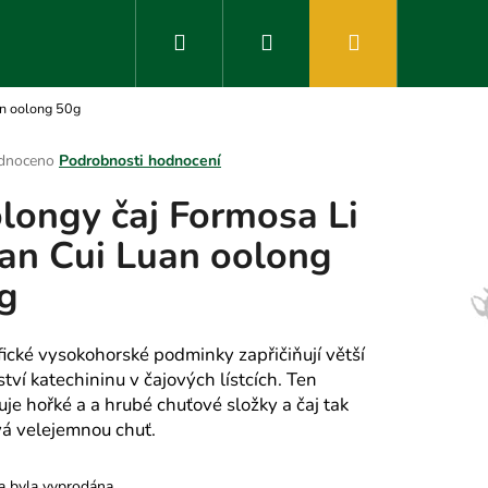
Hledat
Přihlášení
Nákupní
an oolong 50g
košík
rné
dnoceno
Podrobnosti hodnocení
ení
longy čaj Formosa Li
tu
an Cui Luan oolong
g
ek.
fické vysokohorské podminky zapřičiňují větší
tví katechininu v čajových lístcích. Ten
uje hořké a a hrubé chuťové složky a čaj tak
vá velejemnou chuť.
a byla vyprodána…