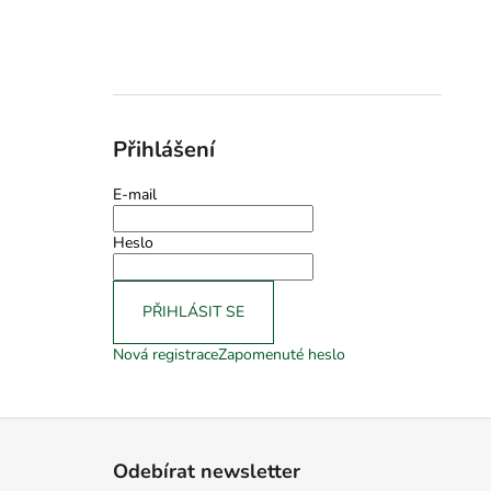
Přihlášení
E-mail
Heslo
PŘIHLÁSIT SE
Nová registrace
Zapomenuté heslo
Z
á
Odebírat newsletter
p