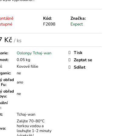
ntálně
Kód:
Značka:
stupné
F2698
Expect
7 Kč
/ ks
á
Tisk
orie
:
Oolongy Tchaj-wan
nost
:
0.05 kg
Zeptat se
í
:
Kovové fólie
Sdílet
rganic
:
ne
ý obřad
ano
 Fu
:
ý obřad
ne
oyu
:
nální
v
:
t
:
Tchaj-wan
Zalijte 70-80°C
horkou vodou a
ava
:
louhujte 1-2 minuty
/vícekrát/.