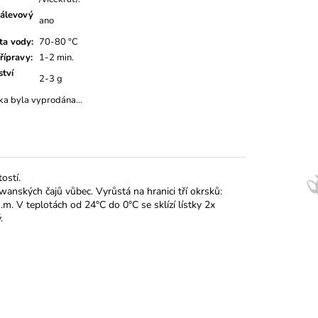
álevový
ano
ta vody
:
70-80 °C
řípravy
:
1-2 min.
tví
2-3 g
ka byla vyprodána…
ostí.
anských čajů vůbec. Vyrůstá na hranici tří okrsků:
m. V teplotách od 24°C do 0°C se sklízí lístky 2x
.