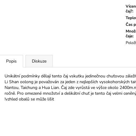
Vícen
čaj?
:
Teplo
Čas p
Množs
čaje
:
Polož
Popis
Diskuze
Unikátní podmínky dělají tento čaj vskutku jedinečnou chuťovou záležit
Li Shan oolong je považován za jeden z nejlepších vysokohorských taiw
Nantou, Taichung a Hua Lian. Čaj zde vyrůstá ve výšce okolo 2400m.n.
ročně. Pro omezené množství a delikátní chuť je tento čaj velmi ceněný
!vzhled obalů se může lišit