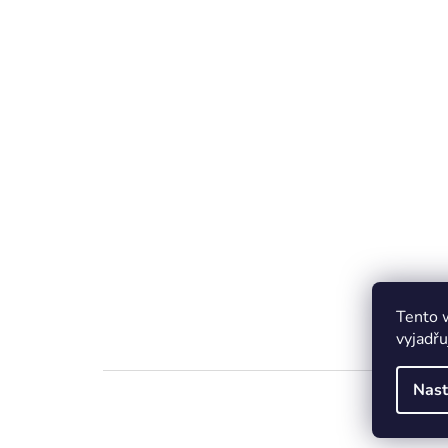
Tento 
vyjadřu
Nast