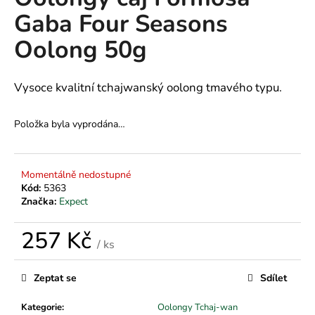
je
a
Gaba Four Seasons
0,0
z
j
Oolong 50g
5
í
hvězdiček.
t
Vysoce kvalitní tchajwanský oolong tmavého typu.
?
Položka byla vyprodána…
HLEDAT
Momentálně nedostupné
Kód:
5363
Značka:
Expect
D
257 Kč
o
/ ks
p
Měrná
o
cena:
Zeptat se
Sdílet
r
u
Kategorie
:
Oolongy Tchaj-wan