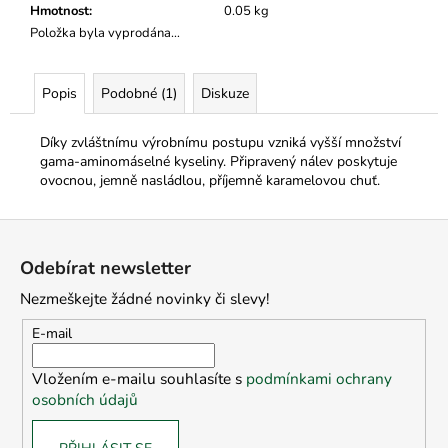
č
Hmotnost
:
0.05 kg
u
Položka byla vyprodána…
j
e
m
Popis
Podobné (1)
Diskuze
e
Díky zvláštnímu výrobnímu postupu vzniká vyšší množství
gama-aminomáselné kyseliny. Připravený nálev poskytuje
ovocnou, jemně nasládlou, příjemně karamelovou chuť.
Z
á
Odebírat newsletter
p
Nezmeškejte žádné novinky či slevy!
a
t
E-mail
í
Vložením e-mailu souhlasíte s
podmínkami ochrany
osobních údajů