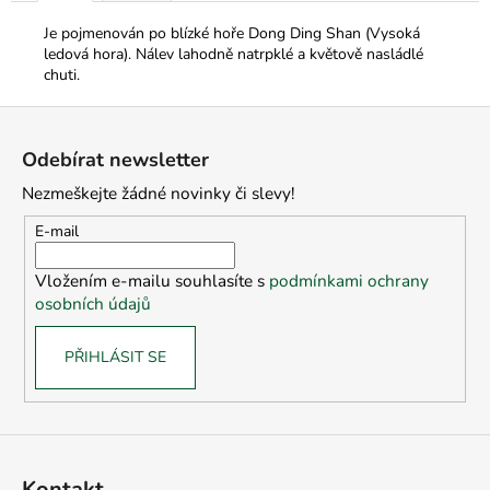
Je pojmenován po blízké hoře Dong Ding Shan (Vysoká
ledová hora). Nálev lahodně natrpklé a květově nasládlé
chuti.
Z
á
Odebírat newsletter
p
Nezmeškejte žádné novinky či slevy!
a
t
E-mail
í
Vložením e-mailu souhlasíte s
podmínkami ochrany
osobních údajů
PŘIHLÁSIT SE
Kontakt