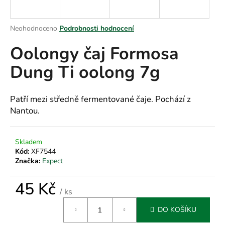
a
j
Průměrné
Neohodnoceno
Podrobnosti hodnocení
í
hodnocení
Oolongy čaj Formosa
produktu
t
je
?
Dung Ti oolong 7g
0,0
z
5
hvězdiček.
Patří mezi středně fermentované čaje. Pochází z
Nantou.
HLEDAT
Skladem
Kód:
XF7544
D
Značka:
Expect
o
p
45 Kč
/ ks
o
Měrná
r
DO KOŠÍKU
cena:
u