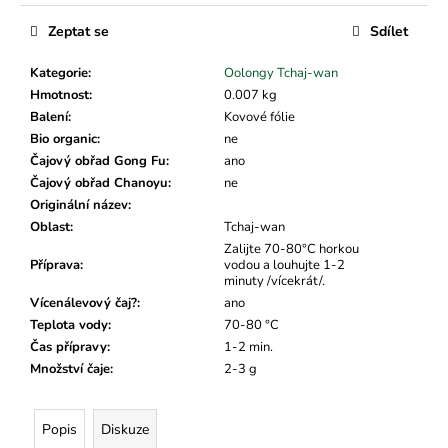
č
u
Zeptat se
Sdílet
j
e
Kategorie
:
Oolongy Tchaj-wan
m
Hmotnost
:
0.007 kg
e
Balení
:
Kovové fólie
Bio organic
:
ne
Čajový obřad Gong Fu
:
ano
Čajový obřad Chanoyu
:
ne
Originální název
:
Oblast
:
Tchaj-wan
Zalijte 70-80°C horkou
Příprava
:
vodou a louhujte 1-2
minuty /vícekrát/.
Vícenálevový čaj?
:
ano
Teplota vody
:
70-80 °C
Čas přípravy
:
1-2 min.
Množství čaje
:
2-3 g
Popis
Diskuze