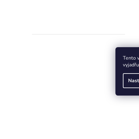
Tento 
vyjadřu
Nast