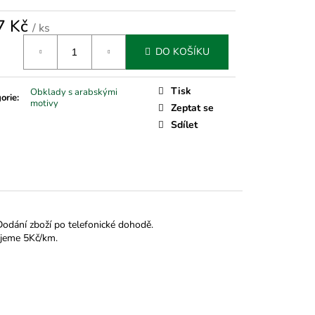
7 Kč
/ ks
á
DO KOŠÍKU
Tisk
Obklady s arabskými
orie
:
motivy
Zeptat se
Sdílet
Dodání zboží po telefonické dohodě.
ujeme 5Kč/km.