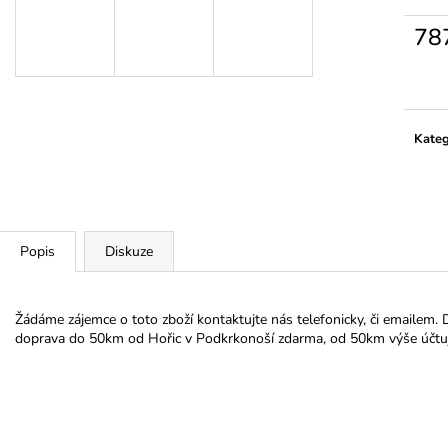
78
Měrn
cena:
Kateg
Popis
Diskuze
Žádáme zájemce o toto zboží kontaktujte nás telefonicky, či emailem. 
doprava do 50km od Hořic v Podkrkonoší zdarma, od 50km výše účt