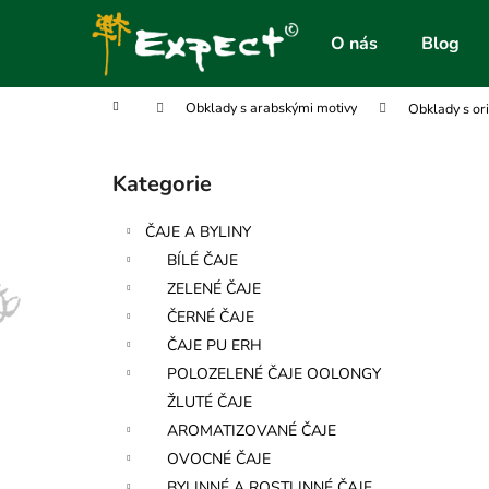
K
Přejít
na
o
O nás
Blog
obsah
Zpět
Zpět
š
do
do
í
Domů
Obklady s arabskými motivy
Obklady s or
obchodu
obchodu
k
P
o
Kategorie
Přeskočit
s
kategorie
t
ČAJE A BYLINY
r
BÍLÉ ČAJE
a
ZELENÉ ČAJE
n
ČERNÉ ČAJE
n
ČAJE PU ERH
í
POLOZELENÉ ČAJE OOLONGY
p
ŽLUTÉ ČAJE
a
AROMATIZOVANÉ ČAJE
n
OVOCNÉ ČAJE
e
BYLINNÉ A ROSTLINNÉ ČAJE