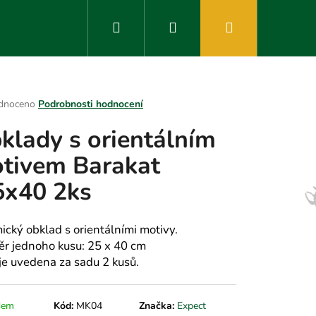
Hledat
Přihlášení
Nákupní
košík
rné
dnoceno
Podrobnosti hodnocení
ení
klady s orientálním
tu
tivem Barakat
5x40 2ks
ek.
ický obklad s orientálními motivy.
r jednoho kusu: 25 x 40 cm
je uvedena za sadu 2 kusů.
dem
Kód:
MK04
Značka:
Expect