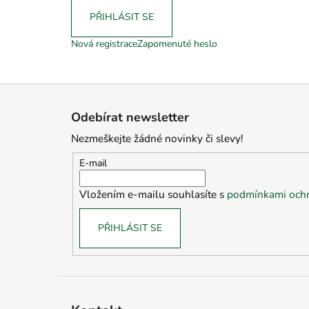
PŘIHLÁSIT SE
Nová registrace
Zapomenuté heslo
Z
á
Odebírat newsletter
p
Nezmeškejte žádné novinky či slevy!
a
t
E-mail
í
Vložením e-mailu souhlasíte s
podmínkami ochr
PŘIHLÁSIT SE