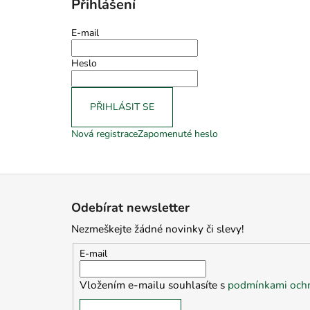
Přihlášení
E-mail
Heslo
PŘIHLÁSIT SE
Nová registrace
Zapomenuté heslo
Z
á
Odebírat newsletter
p
Nezmeškejte žádné novinky či slevy!
a
t
E-mail
í
Vložením e-mailu souhlasíte s
podmínkami ochr