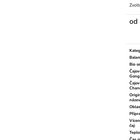
Zvolt
od
Měrn
cena:
Kateg
Balen
Bio o
Čajov
Gong
Čajov
Chan
Origi
náze
Oblas
Přípr
Vícen
čaj
:
Teplo
Čas p