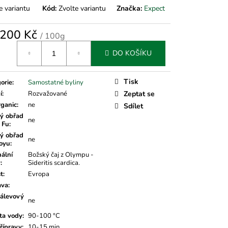
e variantu
Kód:
Zvolte variantu
Značka:
Expect
200 Kč
/ 100g
á
DO KOŠÍKU
Tisk
orie
:
Samostatné byliny
í
:
Rozvažované
Zeptat se
rganic
:
ne
Sdílet
ý obřad
ne
 Fu
:
ý obřad
ne
oyu
:
nální
Božský čaj z Olympu -
v
:
Sideritis scardica.
t
:
Evropa
ava
:
álevový
ne
ta vody
:
90-100 °C
řípravy
:
10-15 min.