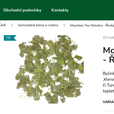
Obchodní podmínky
Kontakty
ČAJE
Samostatné byliny a rostliny
Mountain Tea Malotira - Řecký
Co potřebujete najít?
Průmě
10 hod
TIP
hodnoc
Mo
produk
HLEDAT
je
- 
4,3
z
5
Doporučujeme
hvězdič
Bylin
,kter
či Tu
teple
VARI