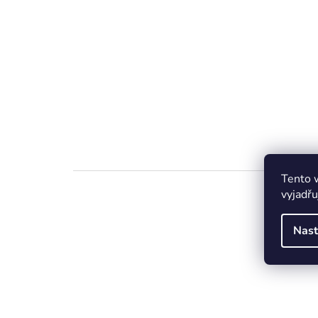
Tento 
vyjadřu
Nast