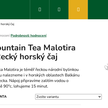
Hledat
Přihlášení
Nákupní
 horský čaj
košík
rné
nocení
Podrobnosti hodnocení
ení
untain Tea Malotira
tu
Řecký horský čaj
ek.
ka Malotira je téměř řeckou národní bylinkou
ou nalezneme i v horských oblastech Balkánu
recka. Nápoj připravíme zalitím vodou o
tě 90°c, lohujeme 15 minut.
ANTA