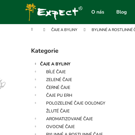
K
Přejít
na
o
O nás
Blog
obsah
Zpět
Zpět
š
do
do
í
Domů
ČAJE A BYLINY
BYLINNÉ A ROSTLINNÉ 
obchodu
obchodu
k
P
o
Kategorie
Přeskočit
s
kategorie
t
ČAJE A BYLINY
r
BÍLÉ ČAJE
a
ZELENÉ ČAJE
n
ČERNÉ ČAJE
n
ČAJE PU ERH
í
POLOZELENÉ ČAJE OOLONGY
p
ŽLUTÉ ČAJE
a
AROMATIZOVANÉ ČAJE
n
OVOCNÉ ČAJE
e
BYLINNÉ A ROSTLINNÉ ČAJE