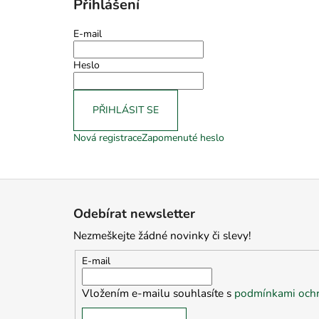
Přihlášení
E-mail
Heslo
PŘIHLÁSIT SE
Nová registrace
Zapomenuté heslo
Z
á
Odebírat newsletter
p
Nezmeškejte žádné novinky či slevy!
a
t
E-mail
í
Vložením e-mailu souhlasíte s
podmínkami ochr