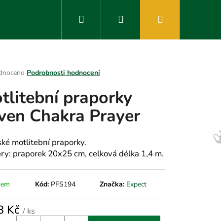
Hledat
Přihlášení
Nákupní
košík
rné
dnoceno
Podrobnosti hodnocení
ení
tlitební praporky
tu
ven Chakra Prayer
ek.
ské motlitební praporky.
ry: praporek 20x25 cm, celková délka 1,4 m.
dem
Kód:
PFS194
Značka:
Expect
8 Kč
/ ks
á