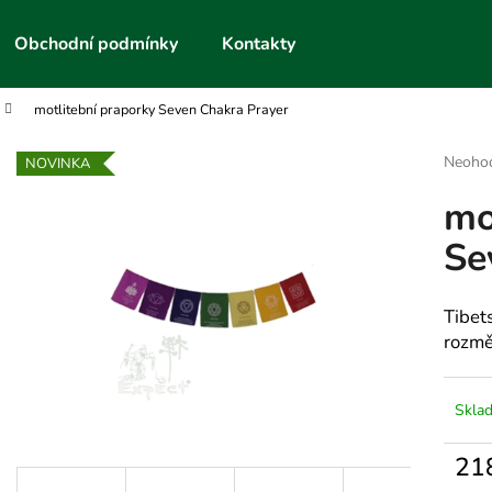
Obchodní podmínky
Kontakty
motlitební praporky Seven Chakra Prayer
Co potřebujete najít?
Průmě
Neoho
NOVINKA
hodnoc
mo
produk
HLEDAT
je
Se
0,0
z
5
Doporučujeme
hvězdič
Tibet
rozmě
Skla
21
Měrn