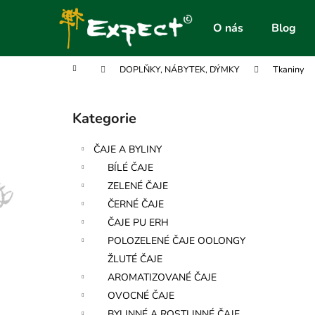
K
Přejít
na
o
O nás
Blog
obsah
Zpět
Zpět
š
do
do
í
Domů
DOPLŇKY, NÁBYTEK, DÝMKY
Tkaniny
obchodu
obchodu
k
P
o
Kategorie
Přeskočit
s
kategorie
t
ČAJE A BYLINY
r
BÍLÉ ČAJE
a
ZELENÉ ČAJE
n
ČERNÉ ČAJE
n
ČAJE PU ERH
í
POLOZELENÉ ČAJE OOLONGY
p
ŽLUTÉ ČAJE
a
AROMATIZOVANÉ ČAJE
n
OVOCNÉ ČAJE
e
BYLINNÉ A ROSTLINNÉ ČAJE