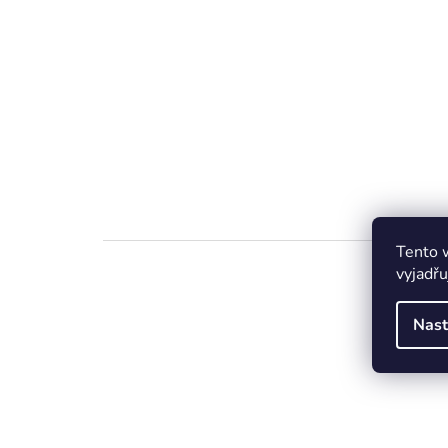
Tento 
vyjadřu
Nast