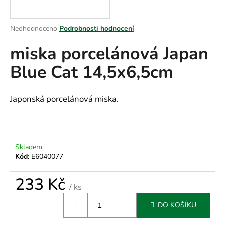
a
j
Průměrné
Neohodnoceno
Podrobnosti hodnocení
í
hodnocení
miska porcelánová Japan
produktu
t
je
?
Blue Cat 14,5x6,5cm
0,0
z
5
hvězdiček.
Japonská porcelánová miska.
HLEDAT
Skladem
Kód:
E6040077
D
o
233 Kč
p
/ ks
o
Měrná
r
DO KOŠÍKU
cena:
u