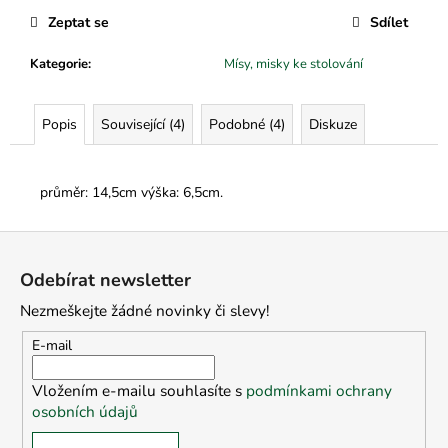
č
u
Zeptat se
Sdílet
j
Kategorie
:
Mísy, misky ke stolování
e
m
e
Popis
Související (4)
Podobné (4)
Diskuze
průměr: 14,5cm výška: 6,5cm.
Z
á
Odebírat newsletter
p
Nezmeškejte žádné novinky či slevy!
a
t
E-mail
í
Vložením e-mailu souhlasíte s
podmínkami ochrany
osobních údajů