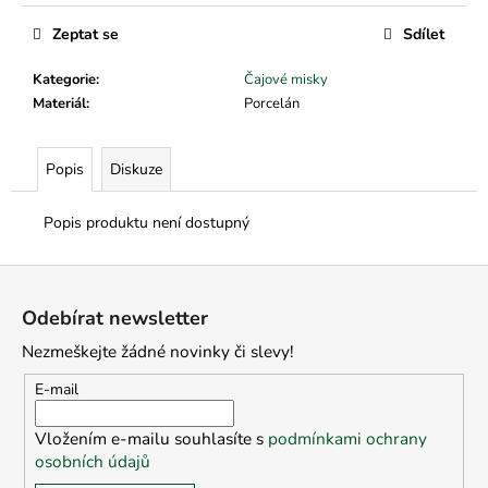
č
u
Zeptat se
Sdílet
j
e
Kategorie
:
Čajové misky
m
Materiál
:
Porcelán
e
Popis
Diskuze
Popis produktu není dostupný
Z
á
Odebírat newsletter
p
Nezmeškejte žádné novinky či slevy!
a
t
E-mail
í
Vložením e-mailu souhlasíte s
podmínkami ochrany
osobních údajů