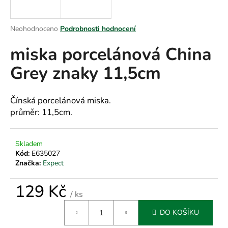
a
j
Průměrné
Neohodnoceno
Podrobnosti hodnocení
í
hodnocení
miska porcelánová China
produktu
t
je
?
Grey znaky 11,5cm
0,0
z
5
hvězdiček.
Čínská porcelánová miska.
průměr: 11,5cm.
HLEDAT
Skladem
Kód:
E635027
D
Značka:
Expect
o
p
129 Kč
/ ks
o
Měrná
r
DO KOŠÍKU
cena:
u