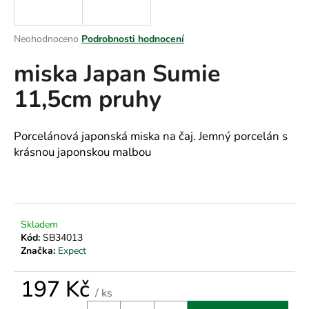
a
j
Průměrné
Neohodnoceno
Podrobnosti hodnocení
í
hodnocení
miska Japan Sumie
produktu
t
je
?
11,5cm pruhy
0,0
z
5
hvězdiček.
Porcelánová japonská miska na čaj. Jemný porcelán s
krásnou japonskou malbou
HLEDAT
D
Skladem
o
Kód:
SB34013
p
Značka:
Expect
o
r
197 Kč
/ ks
u
Měrná