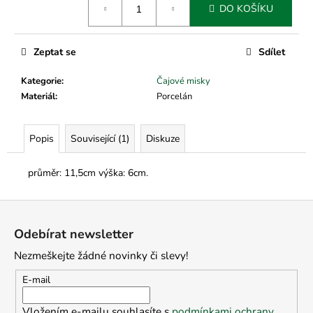
č
DO KOŠÍKU
cena:
u
j
e
Zeptat se
Sdílet
m
e
Kategorie
:
Čajové misky
Materiál
:
Porcelán
Popis
Související (1)
Diskuze
průměr: 11,5cm výška: 6cm.
Z
á
Odebírat newsletter
p
Nezmeškejte žádné novinky či slevy!
a
t
E-mail
í
Vložením e-mailu souhlasíte s
podmínkami ochrany