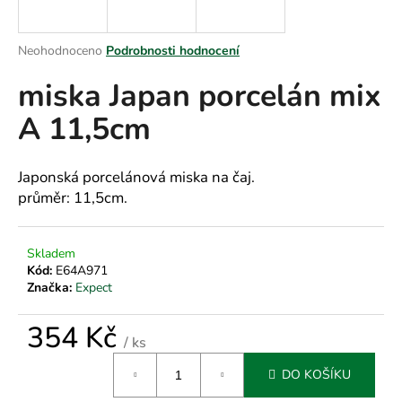
a
j
Průměrné
Neohodnoceno
Podrobnosti hodnocení
í
hodnocení
miska Japan porcelán mix
produktu
t
je
?
A 11,5cm
0,0
z
5
hvězdiček.
Japonská porcelánová miska na čaj.
průměr: 11,5cm.
HLEDAT
Skladem
Kód:
E64A971
D
Značka:
Expect
o
p
354 Kč
/ ks
o
Měrná
r
DO KOŠÍKU
cena:
u