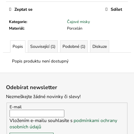
č
u
Zeptat se
Sdílet
j
e
Kategorie
:
Čajové misky
m
Materiál
:
Porcelán
e
Popis
Související (1)
Podobné (1)
Diskuze
Popis produktu není dostupný
Z
á
Odebírat newsletter
p
Nezmeškejte žádné novinky či slevy!
a
t
E-mail
í
Vložením e-mailu souhlasíte s
podmínkami ochrany
osobních údajů