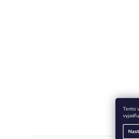
Tento 
vyjadřu
Nast