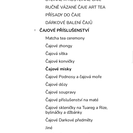
l
RUČNĚ VÁZANÉ ČAJE ART TEA
PŘÍSADY DO ČAJE
DÁRKOVÉ BALENÍ ČAJŮ
ČAJOVÉ PŘÍSLUŠENSTVÍ
Matcha tea ceremony
Čajové zhongy
Čajová sítka
Čajové konvičky
Čajové misky
Čajové Podnosy a čajová moře
Čajové dózy
Čajové soupravy
Čajové příslušenství na maté
Čajové skleničky na Tuareg a Rize,
bylináčky a džbánky
Čajové Darkové předměty
Jiné