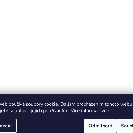
web používá soubory cookie. Dalším procházením tohoto webu
jete souhlas s jejich používáním.. Více informací
zde
.
avení
Odmítnout
Souh