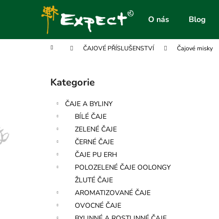
K
Přejít
na
o
O nás
Blog
obsah
Zpět
Zpět
š
do
do
í
Domů
ČAJOVÉ PŘÍSLUŠENSTVÍ
Čajové misky
obchodu
obchodu
k
P
o
Kategorie
Přeskočit
s
kategorie
t
ČAJE A BYLINY
r
BÍLÉ ČAJE
a
ZELENÉ ČAJE
n
ČERNÉ ČAJE
n
ČAJE PU ERH
í
POLOZELENÉ ČAJE OOLONGY
p
ŽLUTÉ ČAJE
a
AROMATIZOVANÉ ČAJE
n
OVOCNÉ ČAJE
e
BYLINNÉ A ROSTLINNÉ ČAJE