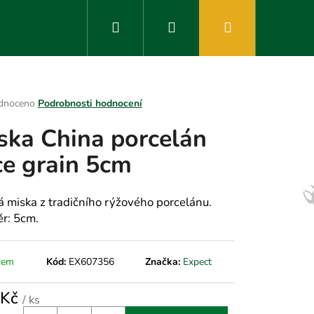
Hledat
Přihlášení
Nákupní
košík
rné
dnoceno
Podrobnosti hodnocení
ení
ska China porcelán
tu
ce grain 5cm
ek.
á miska z tradičního rýžového porcelánu.
r: 5cm.
dem
Kód:
EX607356
Značka:
Expect
 Kč
/ ks
á