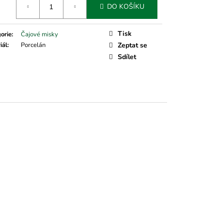
DO KOŠÍKU
Tisk
orie
:
Čajové misky
iál
:
Porcelán
Zeptat se
Sdílet