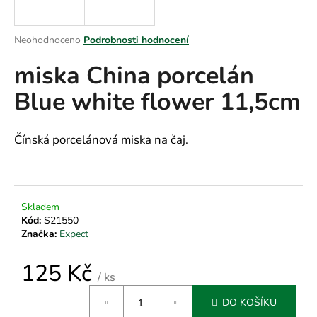
a
j
Průměrné
Neohodnoceno
Podrobnosti hodnocení
í
hodnocení
miska China porcelán
produktu
t
je
?
Blue white flower 11,5cm
0,0
z
5
hvězdiček.
Čínská porcelánová miska na čaj.
HLEDAT
Skladem
Kód:
S21550
D
Značka:
Expect
o
p
125 Kč
o
/ ks
r
Měrná
u
DO KOŠÍKU
cena: