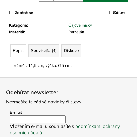
č
u
Zeptat se
Sdílet
j
e
Kategorie
:
Čajové misky
m
Materiál
:
Porcelán
e
Popis
Související (4)
Diskuze
průměr: 11,5 cm, výška: 6,5 cm.
Z
á
Odebírat newsletter
p
Nezmeškejte žádné novinky či slevy!
a
t
E-mail
í
Vložením e-mailu souhlasíte s
podmínkami ochrany
osobních údajů