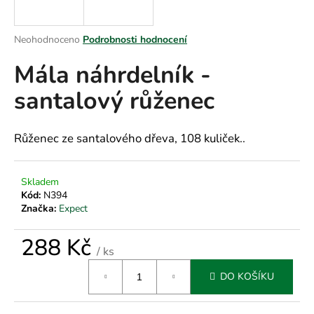
a
j
Průměrné
Neohodnoceno
Podrobnosti hodnocení
í
hodnocení
Mála náhrdelník -
produktu
t
je
?
santalový růženec
0,0
z
5
hvězdiček.
Růženec ze santalového dřeva, 108 kuliček..
HLEDAT
Skladem
Kód:
N394
Značka:
Expect
D
o
288 Kč
/ ks
p
Měrná
o
DO KOŠÍKU
cena:
r
u