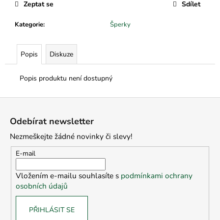
č
Zeptat se
Sdílet
u
j
Kategorie
:
Šperky
e
m
e
Popis
Diskuze
Popis produktu není dostupný
Z
á
Odebírat newsletter
p
Nezmeškejte žádné novinky či slevy!
a
t
E-mail
í
Vložením e-mailu souhlasíte s
podmínkami ochrany
osobních údajů
PŘIHLÁSIT SE