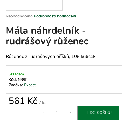
a
j
Průměrné
Neohodnoceno
Podrobnosti hodnocení
í
hodnocení
Mála náhrdelník -
produktu
t
je
?
rudrášový růženec
0,0
z
5
hvězdiček.
Růženec z rudrášových oříšků, 108 kuliček..
HLEDAT
Skladem
Kód:
N395
Značka:
Expect
D
o
561 Kč
/ ks
p
Měrná
o
DO KOŠÍKU
cena:
r
u