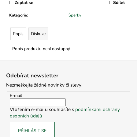
č
Zeptat se
Sdílet
u
j
Kategorie
:
Šperky
e
m
e
Popis
Diskuze
Popis produktu není dostupný
Z
á
Odebírat newsletter
p
Nezmeškejte žádné novinky či slevy!
a
t
E-mail
í
Vložením e-mailu souhlasíte s
podmínkami ochrany
osobních údajů
PŘIHLÁSIT SE