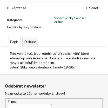
č
Měrná
u
cena:
Zeptat se
Sdílet
j
e
Vonné tyčinky Saudská
Kategorie
:
m
Arábie
e
Položka byla vyprodána…
Popis
Diskuze
Tyto vonné tyče jsou kombinací přírodních vůní, které
zdůrazňují vůni Aquillarie. Bohaté, silné a sladké dřevnaté
tóny s uklidňujícím podtónem.
balení: 28ks, délka doutnající hmoty 19-20cm
Z
á
Odebírat newsletter
p
Nezmeškejte žádné novinky či slevy!
a
t
E-mail