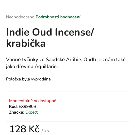
a
j
Průměrné
Neohodnoceno
Podrobnosti hodnocení
í
hodnocení
Indie Oud Incense/
produktu
t
je
?
krabička
0,0
z
5
hvězdiček.
Vonné tyčinky ze Saudské Arábie. Oudh je znám také
jako dřevina Aquillarie.
HLEDAT
Položka byla vyprodána…
D
Momentálně nedostupné
o
Kód:
EX9990B
p
Značka:
Expect
o
r
128 Kč
u
/ ks