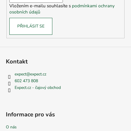
í
Vložením e-mailu souhlasíte s
podmínkami ochrany
osobních údajů
PŘIHLÁSIT SE
Kontakt
expect
@
expect.cz
602 473 808
Expect.cz - čajový obchod
Informace pro vás
O nás