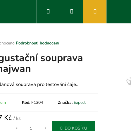
Hledat
Přihlášení
Nákupní
košík
rné
dnoceno
Podrobnosti hodnocení
ení
gustační souprava
tu
hajwan
ek.
lánová souprava pro testování čaje..
dem
Kód:
F1304
Značka:
Expect
7 Kč
/ ks
á
DO KOŠÍKU