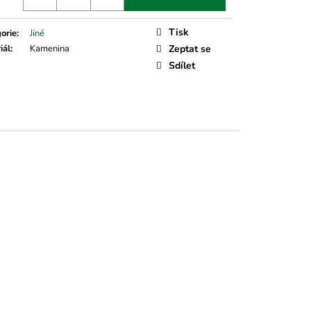
Tisk
orie
:
Jiné
iál
:
Kamenina
Zeptat se
Sdílet