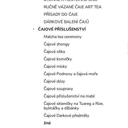
l
RUČNĚ VÁZANÉ ČAJE ART TEA
PŘÍSADY DO ČAJE
DÁRKOVÉ BALENÍ ČAJŮ
ČAJOVÉ PŘÍSLUŠENSTVÍ
Matcha tea ceremony
Čajové zhongy
Čajová sítka
Čajové konvičky
Čajové misky
Čajové Podnosy a čajová moře
Čajové dózy
Čajové soupravy
Čajové příslušenství na maté
Čajové skleničky na Tuareg a Rize,
bylináčky a džbánky
Čajové Darkové předměty
Jiné