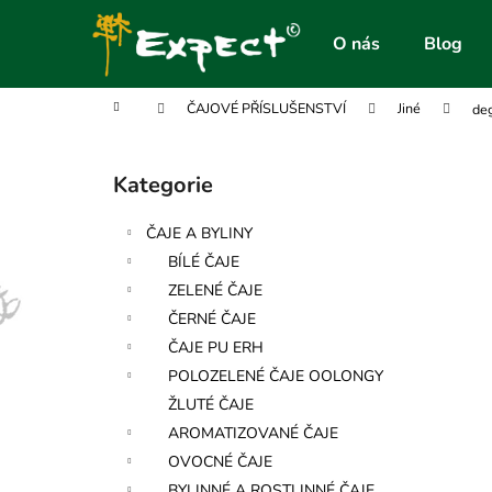
K
Přejít
na
o
O nás
Blog
obsah
Zpět
Zpět
š
do
do
í
Domů
ČAJOVÉ PŘÍSLUŠENSTVÍ
Jiné
de
obchodu
obchodu
k
P
o
Kategorie
Přeskočit
s
kategorie
t
ČAJE A BYLINY
r
BÍLÉ ČAJE
a
ZELENÉ ČAJE
n
ČERNÉ ČAJE
n
ČAJE PU ERH
í
POLOZELENÉ ČAJE OOLONGY
p
ŽLUTÉ ČAJE
a
AROMATIZOVANÉ ČAJE
n
OVOCNÉ ČAJE
e
BYLINNÉ A ROSTLINNÉ ČAJE