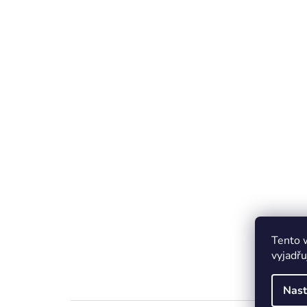
Tento 
vyjadřu
Nast