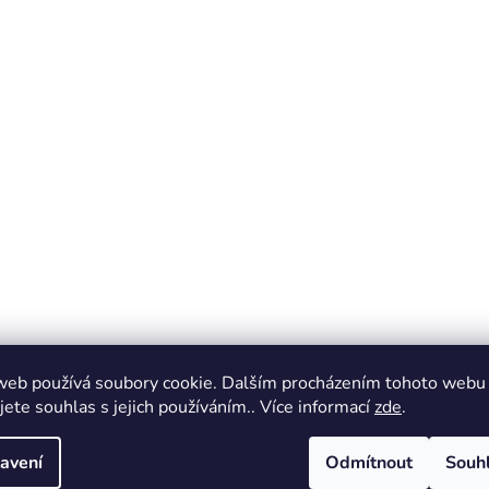
web používá soubory cookie. Dalším procházením tohoto webu
jete souhlas s jejich používáním.. Více informací
zde
.
avení
Odmítnout
Souh